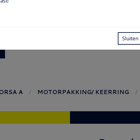
ast!
Sluiten
ORSA A
MOTORPAKKING/ KEERRING