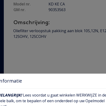
Model nr.
KD KE CA
GM nr.
90353563
Omschrijving:
Oliefilter verloopstuk pakking aan blok 10S,12N, E1
12SOHV, 12SCOHV
Informatie
BELANGRIJK!
Lees voordat u gaat winkelen WERKWIJZE in d
ele balk, om te bepalen of een onderdeel op uw Opelmodel