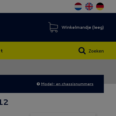
Winkelmandje (
leeg
)
t
Zoeken
Model- en chassisnummers
 12