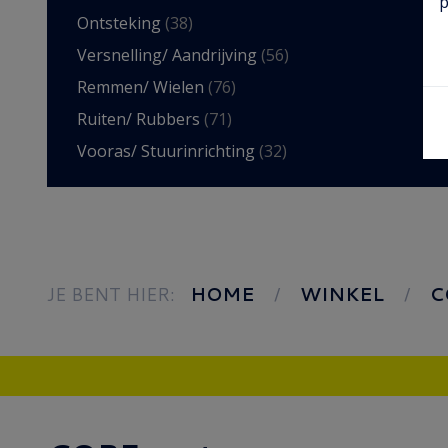
p
Ontsteking
(38)
Versnelling/ Aandrijving
(56)
Remmen/ Wielen
(76)
Ruiten/ Rubbers
(71)
Vooras/ Stuurinrichting
(32)
JE BENT HIER:
HOME
WINKEL
C