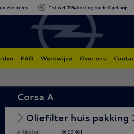
 unieke items
Tot wel 70% korting op de Opel prijs
rden
FAQ
Werkwijze
Over ons
Contac
Corsa A
Oliefilter huis pakking
Artikel nr.
06 50 461