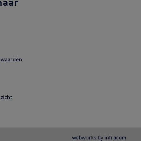
naar
rwaarden
zicht
webworks by
infracom