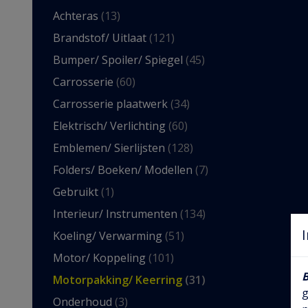
Achteras
(13)
Brandstof/ Uitlaat
(121)
Bumper/ Spoiler/ Spiegel
(45)
Carrosserie
(60)
Carrosserie plaatwerk
(34)
Elektrisch/ Verlichting
(60)
Emblemen/ Sierlijsten
(128)
Folders/ Boeken/ Modellen
(7)
Gebruikt
(1)
Interieur/ Instrumenten
(134)
Koeling/ Verwarming
(51)
Motor/ Koppeling
(101)
Motorpakking/ Keerring
(31)
g
Onderhoud
(3)