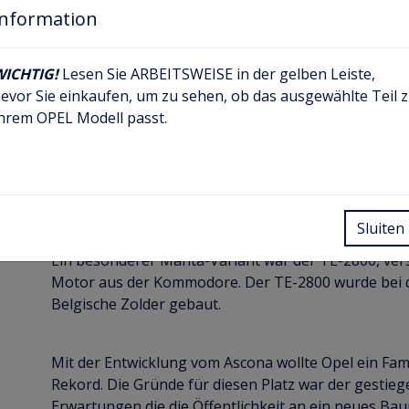
Ascona welches qua Modell und qua Abmessung und 
Information
musste. Wegen dem Erfolg vom Amerkanischen Must
Projekt die höchste Priorität.
WICHTIG!
Lesen Sie ARBEITSWEISE in der gelben Leiste,
evor Sie einkaufen, um zu sehen, ob das ausgewählte Teil 
Der Manta entnahm seinen Namen einem hauptsäch
hrem OPEL Modell passt.
Anfänglich bestand die Basisausführung und der Ma
vom Manta SR. Im Folgejahr 1972 wurde der Berlinet
speziellen Karosserie Farben ausgeführte Manta w
105PS Motor aus dem Kadett C.
Sluiten
Ein besonderer Manta-Variant war der TE-2800, ver
Motor aus der Kommodore. Der TE-2800 wurde bei d
Belgische Zolder gebaut.
Mit der Entwicklung vom Ascona wollte Opel ein Fa
Rekord. Die Gründe für diesen Platz war der gestie
Erwartungen die die Öffentlichkeit an ein neues Bau