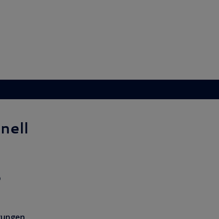
nell
b
gungen