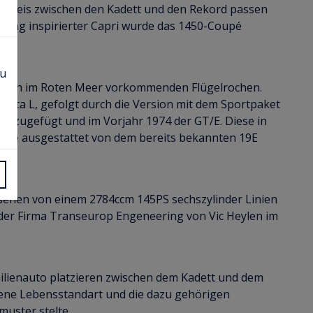
Preis zwischen den Kadett und den Rekord passen
ang inspirierter Capri wurde das 1450-Coupé
zu
lich im Roten Meer vorkommenden Flügelrochen.
nata L, gefolgt durch die Version mit dem Sportpaket
ta zugefügt und im Vorjahr 1974 der GT/E. Diese in
urde ausgestattet von dem bereits bekannten 19E
sehen von einem 2784ccm 145PS sechszylinder Linien
er Firma Transeurop Engeneering von Vic Heylen im
milienauto platzieren zwischen dem Kadett und dem
gene Lebensstandart und die dazu gehörigen
muster stelte.