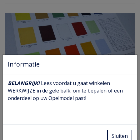
Informatie
Gratis
BELANGRIJK!
Lees voordat u gaat winkelen
24 oktober 2020
WERKWIJZE in de gele balk, om te bepalen of een
Tijdelijk gratis folders bij uw Kadett C, Manta Ascona B
onderdeel op uw Opelmodel past!
en rekord E bestelling!
Lees meer
Sluiten