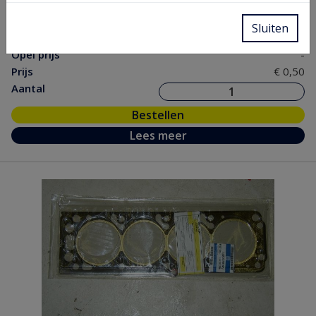
Chassis
Sluiten
nr.
Opel prijs
-
Prijs
€ 0,50
Aantal
Bestellen
Lees meer