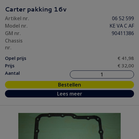
Motorpakking/ Keerring
(33)
Carter pakking 16v
Onderhoud
(9)
Artikel nr.
06 52 599
Ontsteking
(40)
Model nr.
KE VA C AF
Versnelling/ Aandrijving
(97)
GM nr.
90411386
Remmen / Wielen
(110)
Chassis
nr.
Ruiten / Rubbers
(60)
Opel prijs
€ 41,98
Vooras / Stuurinrichting
(77)
Prijs
€ 32,00
Aantal
Bestellen
Lees meer