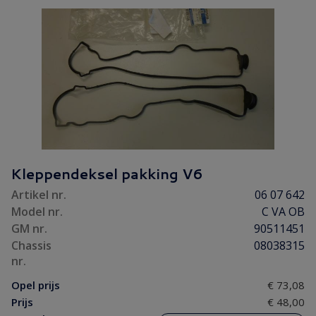
Kleppendeksel pakking V6
Artikel nr.
06 07 642
Model nr.
C VA OB
GM nr.
90511451
Chassis
08038315
nr.
Opel prijs
€ 73,08
Prijs
€ 48,00