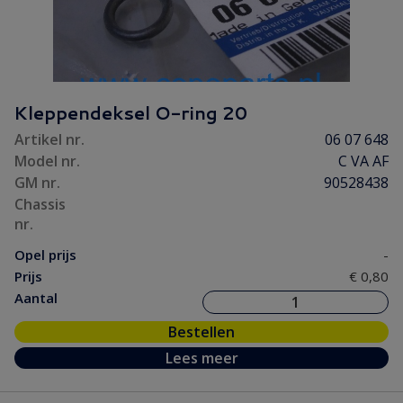
Kleppendeksel O-ring 20
Artikel nr.
06 07 648
Model nr.
C VA AF
GM nr.
90528438
Chassis
nr.
Opel prijs
-
Prijs
€ 0,80
Aantal
Bestellen
Lees meer