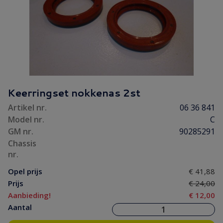
Keerringset nokkenas 2st
Artikel nr.
06 36 841
Model nr.
C
GM nr.
90285291
Chassis
nr.
Opel prijs
€ 41,88
Prijs
€ 24,00
Aanbieding!
€ 12,00
Aantal