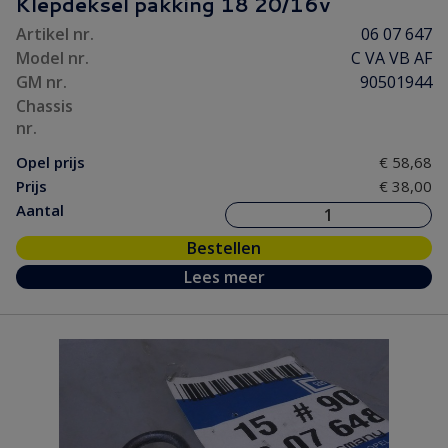
Klepdeksel pakking 18 20/16v
Artikel nr.
06 07 647
Model nr.
C VA VB AF
GM nr.
90501944
Chassis
nr.
Opel prijs
€ 58,68
Prijs
€ 38,00
Aantal
Bestellen
Lees meer