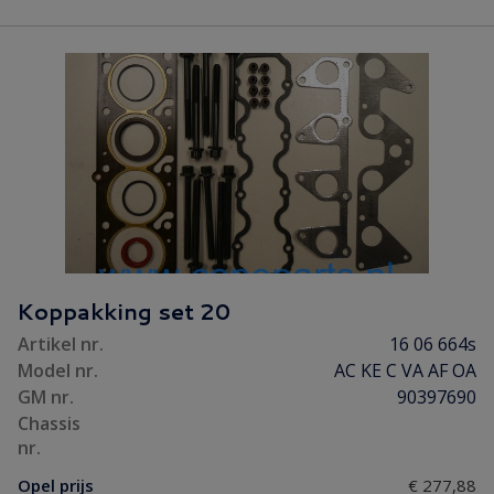
Koppakking set 20
Artikel nr.
16 06 664s
Model nr.
AC KE C VA AF OA
GM nr.
90397690
Chassis
nr.
Opel prijs
€ 277,88