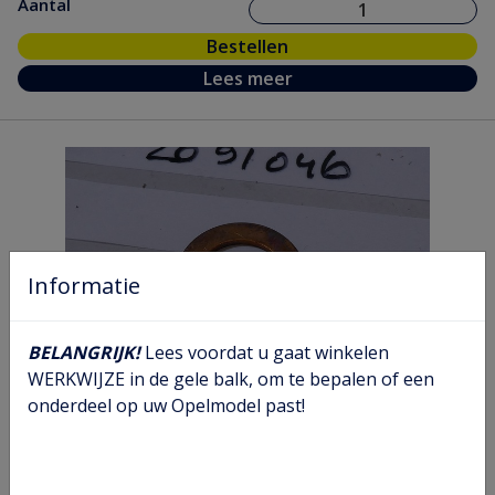
Aantal
Bestellen
Lees meer
Informatie
BELANGRIJK!
Lees voordat u gaat winkelen
WERKWIJZE in de gele balk, om te bepalen of een
Koper keerring olieplug
onderdeel op uw Opelmodel past!
Artikel nr.
20 91 046
Model nr.
AA MA AB MB KC C AC
GM nr.
11023582