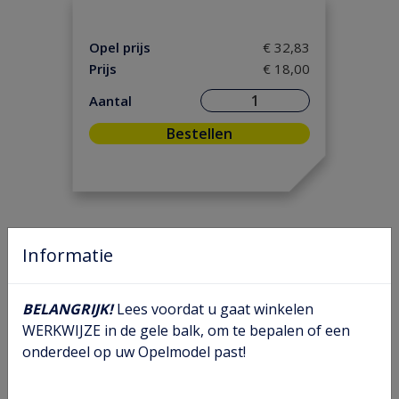
Motorpakking/ Keerring
(33)
Onderhoud
(9)
Opel prijs
€ 32,83
Ontsteking
(40)
Prijs
€ 18,00
Versnelling/ Aandrijving
(97)
Aantal
Remmen / Wielen
(110)
Bestellen
Ruiten / Rubbers
(60)
Vooras / Stuurinrichting
(77)
Informatie
BELANGRIJK!
Lees voordat u gaat winkelen
WERKWIJZE in de gele balk, om te bepalen of een
onderdeel op uw Opelmodel past!