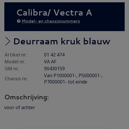
AANBIEDING
(20)
Calibra/ Vectra A
Diesel AANBIEDING
(55)
Achteras
(29)
Model- en chassisnummers
Brandstof/ Uitlaat
(153)
Bumper / Spoiler / Spiegel
(77)
Deurraam kruk blauw
Carrosserie
(114)
Artikel nr.
01 42 474
Carrosserie plaatwerk
(44)
Model nr.
VA AF
Elektrisch / Verlichting
(108)
GM nr.
90430159
Emblemen / Sierlijsten
(59)
Van P1000001-, P5000001-,
Chassis nr.
P7000001- tot einde
Folders/ Boeken/ Modellen
(8)
Gebruikt
(2)
Omschrijving:
Interieur / Instrumenten
(150)
voor of achter
Koeling / Verwarming
(81)
Motor / Koppeling
(154)