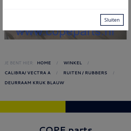
Sluiten
JE BENT HIER:
HOME
WINKEL
CALIBRA/ VECTRA A
RUITEN / RUBBERS
DEURRAAM KRUK BLAUW
COPE parts