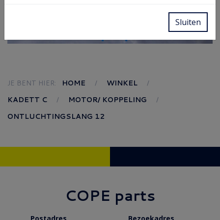
Sluiten
JE BENT HIER:
HOME
WINKEL
KADETT C
MOTOR/ KOPPELING
ONTLUCHTINGSLANG 12
COPE parts
Postadres
Bezoekadres