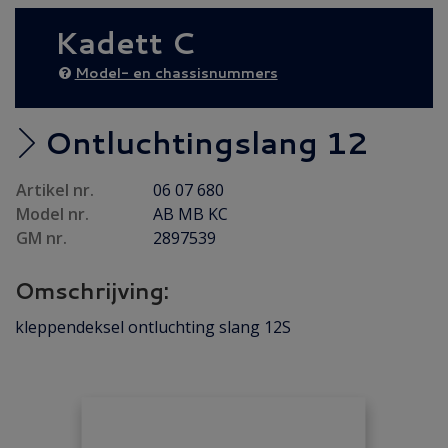
NIEUW IN 2026
(36)
Kadett C
Achteras
(18)
Bumper/ Spoiler/ Spiegel
(6)
Model- en chassisnummers
Brandstof/ Uitlaat
(55)
Carrosserie
(14)
Ontluchtingslang 12
Carrosserie plaatwerk
(7)
Artikel nr.
06 07 680
Elektrisch/ Verlichting
(15)
Model nr.
AB MB KC
Emblemen/ Sierlijsten
(39)
GM nr.
2897539
Folders/ Boeken/ Modellen
(10)
Omschrijving:
Gebruikt
(48)
Gereviseerd
(15)
kleppendeksel ontluchting slang 12S
Interieur/ Instrumenten
(10)
Koeling/ Verwarming
(21)
Motor/ Koppeling
(85)