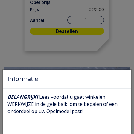
Motorpakking/ Keerring
(34)
Opel prijs
-
Prijs
€ 22,00
Versnelling/ Aandrijving
(28)
Onderhoud
(2)
Aantal
Ontsteking
(5)
Bestellen
Remmen/ Wielen
(44)
Ruiten/ Rubbers
(12)
Vooras/ Stuurinrichting
(17)
Informatie
BELANGRIJK!
Lees voordat u gaat winkelen
WERKWIJZE in de gele balk, om te bepalen of een
onderdeel op uw Opelmodel past!