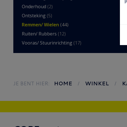
p
Onderhoud
(2)
Ontsteking
(5)
Remmen/ Wielen
(44)
Ruiten/ Rubbers
(12)
Vooras/ Stuurinrichting
(17)
JE BENT HIER:
HOME
WINKEL
K