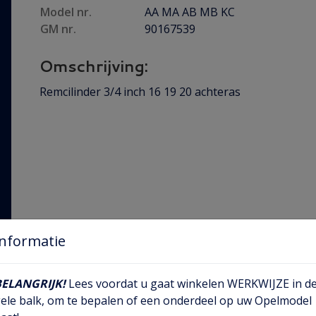
Model nr.
AA MA AB MB KC
GM nr.
90167539
Omschrijving:
Remcilinder 3/4 inch 16 19 20 achteras
Informatie
BELANGRIJK!
Lees voordat u gaat winkelen WERKWIJZE in d
ele balk, om te bepalen of een onderdeel op uw Opelmodel