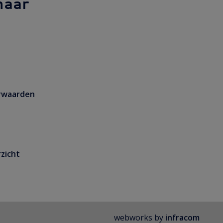
naar
rwaarden
zicht
webworks by
infracom