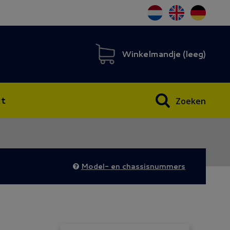
Winkelmandje (
leeg
)
t
Zoeken
Model- en chassisnummers