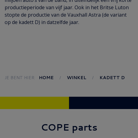
miljoen auto’s van de band, in uiteindelijk een vrij korte
productieperiode van vijf jaar. Ook in het Britse Luton
stopte de productie van de Vauxhall Astra (de variant
op de kadett D) in datzelfde jaar.
JE BENT HIER:
HOME
WINKEL
KADETT D
COPE parts