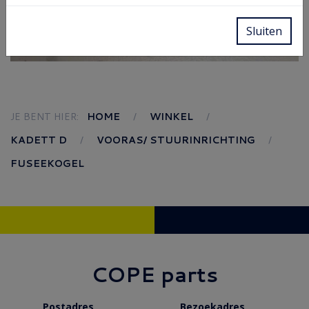
Sluiten
JE BENT HIER:
HOME
WINKEL
KADETT D
VOORAS/ STUURINRICHTING
FUSEEKOGEL
COPE parts
Postadres
Bezoekadres