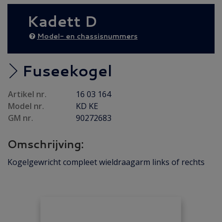
Diesel AANBIEDING
(26)
Kadett D
Achteras
(6)
Brandstof/ Uitlaat
(102)
Model- en chassisnummers
Bumper/ Spoiler/ Spiegel
(15)
Carrosserie
(33)
Fuseekogel
Carrosserie plaatwerk
(22)
Artikel nr.
16 03 164
Elektrisch/ Verlichting
(38)
Model nr.
KD KE
Emblemen/ Sierlijsten
(38)
GM nr.
90272683
Folders/ Boeken (GRATIS)
(3)
Omschrijving:
Gebruikt
(12)
Interieur/ Instrumenten
(62)
Kogelgewricht compleet wieldraagarm links of rechts
Koeling/ Verwarming
(48)
Motor / koppeling
(106)
Motorpakking/ Keerring
(33)