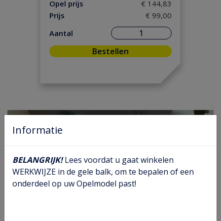
Onderhoud
(5)
Opel prijs
€ 144,83
Prijs
€ 99,00
Ontsteking
(24)
Versnelling/ Aandrijving
(86)
Aantal
Remmen/ Wielen
(68)
Bestellen
Ruiten/ Rubbers
(59)
Vooras/ Stuurinrichting
(38)
Informatie
BELANGRIJK!
Lees voordat u gaat winkelen
WERKWIJZE in de gele balk, om te bepalen of een
onderdeel op uw Opelmodel past!