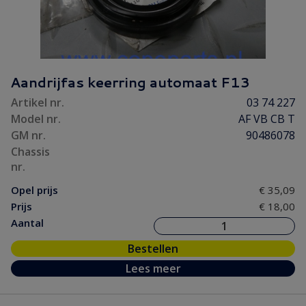
Aandrijfas keerring automaat F13
Artikel nr.
03 74 227
Model nr.
AF VB CB T
GM nr.
90486078
Chassis
nr.
Opel prijs
€ 35,09
Prijs
€ 18,00
Aantal
Bestellen
Lees meer