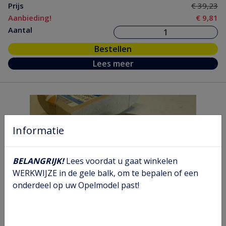
Prijs
€ 39,23
Aanbieding!
€ 9,81
Aantal
Bestellen
Lees meer
Informatie
BELANGRIJK!
Lees voordat u gaat winkelen
WERKWIJZE in de gele balk, om te bepalen of een
onderdeel op uw Opelmodel past!
Lager 1e versnelling f25 f35