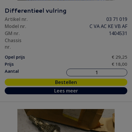
Differentieel vulring
Artikel nr.
03 71 019
Model nr.
C VA AC KE VB AF
GM nr.
1404531
Chassis
nr.
Opel prijs
€ 29,25
Prijs
€ 18,00
Aantal
Bestellen
Lees meer