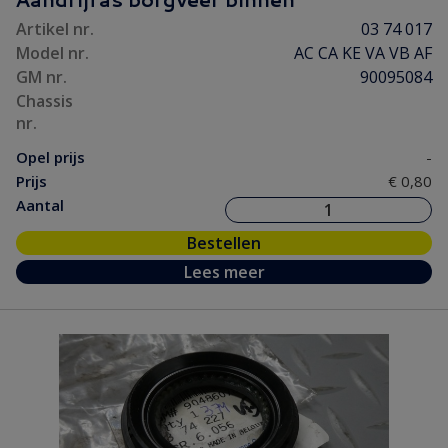
Ontsteking
(6)
Artikel nr.
03 74 017
Versnelling/ Aandrijving
(14)
Model nr.
AC CA KE VA VB AF
Remmen/ Wielen
(27)
GM nr.
90095084
Ruiten/ Rubbers
(30)
Chassis
nr.
Vooras/ Stuurinrichting
(10)
Opel prijs
-
Prijs
€ 0,80
Aantal
Bestellen
Lees meer