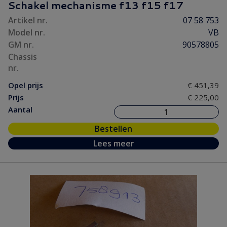
Schakel mechanisme f13 f15 f17
Artikel nr.
07 58 753
Model nr.
VB
GM nr.
90578805
Chassis
nr.
Opel prijs
€ 451,39
Prijs
€ 225,00
Aantal
Bestellen
Lees meer