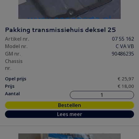
Pakking transmissiehuis deksel 25
Artikel nr.
07 55 162
Model nr.
C VA VB
GM nr.
90486235
Chassis
nr.
Opel prijs
€ 25,97
Prijs
€ 18,00
Aantal
Bestellen
Lees meer