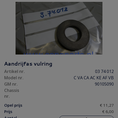
Aandrijfas vulring
Artikel nr.
03 74 012
Model nr.
C VA CA AC KE AF VB
GM nr.
90105090
Chassis
nr.
Opel prijs
€ 11,27
Prijs
€ 6,00
Aantal