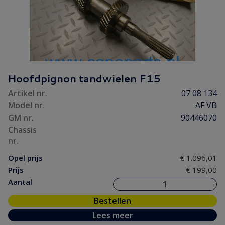
Hoofdpignon tandwielen F15
Artikel nr.
07 08 134
Model nr.
AF VB
GM nr.
90446070
Chassis
nr.
Opel prijs
€ 1.096,01
Prijs
€ 199,00
Aantal
Bestellen
Lees meer