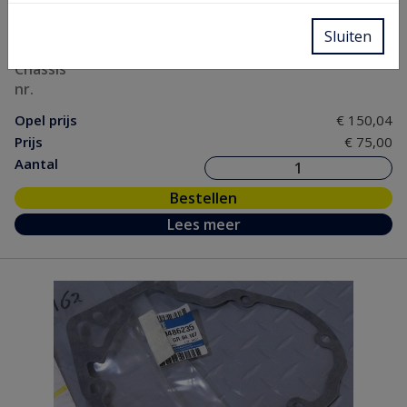
Artikel nr.
07 20 003
Model nr.
C VA VB AG
Sluiten
GM nr.
90490864
Chassis
nr.
Opel prijs
€ 150,04
Prijs
€ 75,00
Aantal
Bestellen
Lees meer