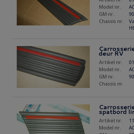
Model nr.
AC
GM nr.
9
Chassis nr.
Va
H6
Carrosserie
deur RV
Artikel nr.
01
Model nr.
AC
GM nr.
9
Chassis nr.
Carrosserie
spatbord li
Artikel nr.
11
Model nr.
A