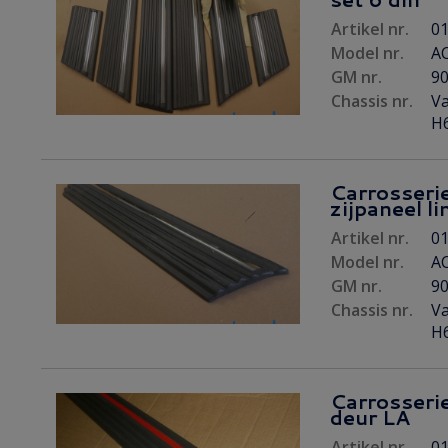
Artikel nr.
01
Model nr.
AC
GM nr.
9
Chassis nr.
Va
H6
Carrosserie
zijpaneel li
Artikel nr.
01
Model nr.
AC
GM nr.
9
Chassis nr.
Va
H6
Carrosserie
deur LA
Artikel nr.
01