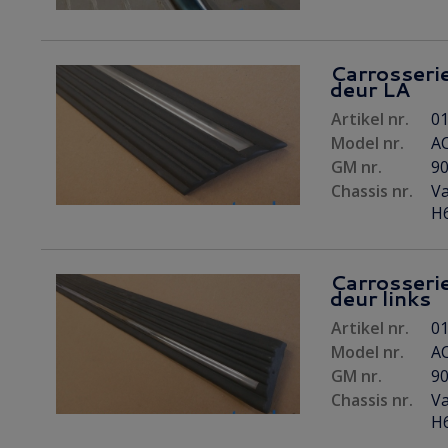
Carrosserie
deur LA
Artikel nr.
01
Model nr.
AC
GM nr.
9
Chassis nr.
Va
H6
Carrosserie
deur links
Artikel nr.
01
Model nr.
AC
GM nr.
9
Chassis nr.
Va
H6