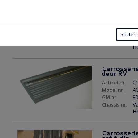
Carrosserie
deur recht
Artikel nr.
01
Model nr.
AC
GM nr.
9
Sluiten
Chassis nr.
Va
H6
Carrosserie
deur RV
Artikel nr.
01
Model nr.
AC
GM nr.
9
Chassis nr.
Va
H6
Carrosserie
set 6 dln