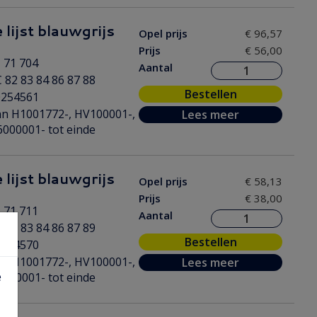
 lijst blauwgrijs
Opel prijs
€ 96,57
Prijs
€ 56,00
 71 704
Aantal
 82 83 84 86 87 88
Bestellen
0254561
n H1001772-, HV100001-,
Lees meer
000001- tot einde
 lijst blauwgrijs
Opel prijs
€ 58,13
Prijs
€ 38,00
 71 711
Aantal
 82 83 84 86 87 89
Bestellen
0254570
n H1001772-, HV100001-,
Lees meer
e
000001- tot einde