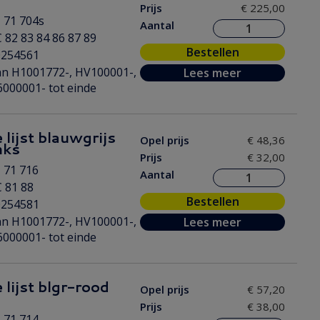
Prijs
€ 225,00
 71 704s
Aantal
 82 83 84 86 87 89
Bestellen
0254561
n H1001772-, HV100001-,
Lees meer
000001- tot einde
 lijst blauwgrijs
Opel prijs
€ 48,36
nks
Prijs
€ 32,00
 71 716
Aantal
 81 88
Bestellen
0254581
n H1001772-, HV100001-,
Lees meer
000001- tot einde
 lijst blgr-rood
Opel prijs
€ 57,20
Prijs
€ 38,00
 71 714