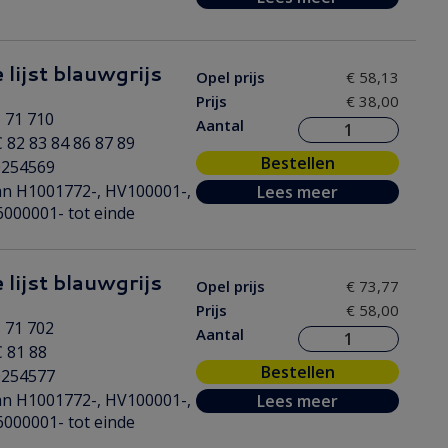
 lijst blauwgrijs
Opel prijs
€ 58,13
Prijs
€ 38,00
 71 710
Aantal
 82 83 84 86 87 89
Bestellen
0254569
n H1001772-, HV100001-,
Lees meer
000001- tot einde
 lijst blauwgrijs
Opel prijs
€ 73,77
Prijs
€ 58,00
 71 702
Aantal
 81 88
Bestellen
0254577
n H1001772-, HV100001-,
Lees meer
000001- tot einde