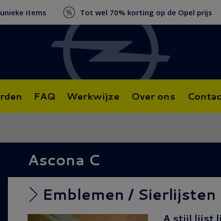
 unieke items
Tot wel 70% korting op de Opel prijs
rden
FAQ
Werkwijze
Over ons
Contac
Ascona C
Emblemen / Sierlijsten
A stijl lijst 