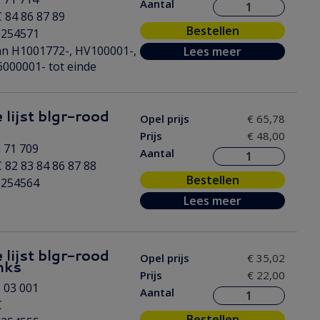
Aantal
 84 86 87 89
Bestellen
0254571
n H1001772-, HV100001-,
Lees meer
000001- tot einde
 lijst blgr-rood
Opel prijs
€ 65,78
Prijs
€ 48,00
 71 709
Aantal
 82 83 84 86 87 88
Bestellen
0254564
Lees meer
 lijst blgr-rood
Opel prijs
€ 35,02
nks
Prijs
€ 22,00
 03 001
Aantal
C
Bestellen