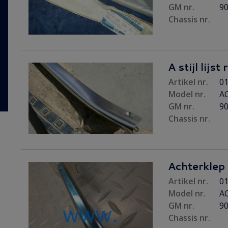
GM nr.
9
Chassis nr.
A stijl lijst
Artikel nr.
01
Model nr.
AC
GM nr.
9
Chassis nr.
Achterklep 
Artikel nr.
01
Model nr.
AC
GM nr.
9
Chassis nr.