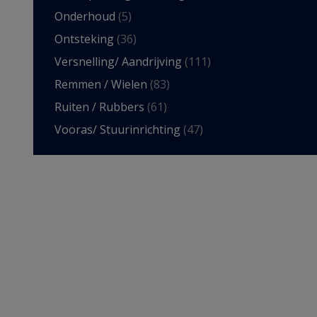
Onderhoud
(5)
Ontsteking
(36)
Versnelling/ Aandrijving
(111)
Remmen / Wielen
(83)
Ruiten / Rubbers
(61)
Vooras/ Stuurinrichting
(47)