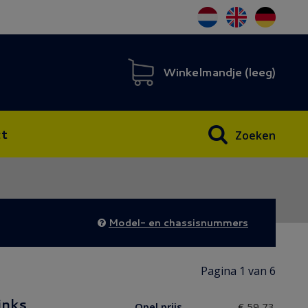
Winkelmandje (
leeg
)
t
Zoeken
Model- en chassisnummers
Pagina 1 van 6
links
Opel prijs
€ 59,73