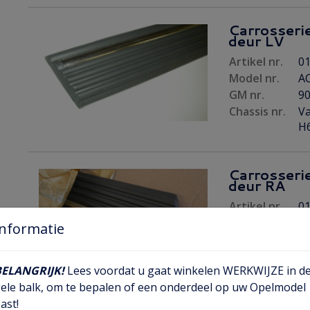
Carrosserie
deur LV
Artikel nr.
01
Model nr.
AC
GM nr.
9
Chassis nr.
Va
H6
Carrosserie
deur RA
Artikel nr.
01
Model nr.
AC
Informatie
GM nr.
9
Chassis nr.
Va
BELANGRIJK!
Lees voordat u gaat winkelen WERKWIJZE in d
H6
ele balk, om te bepalen of een onderdeel op uw Opelmodel
ast!