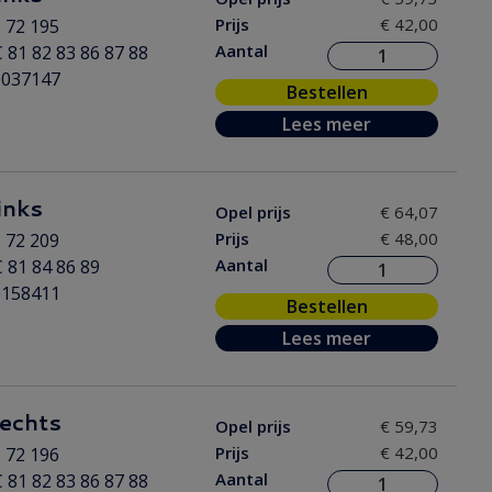
Prijs
€ 42,00
 72 195
Aantal
 81 82 83 86 87 88
0037147
Bestellen
Lees meer
links
Opel prijs
€ 64,07
Prijs
€ 48,00
 72 209
Aantal
 81 84 86 89
0158411
Bestellen
Lees meer
 rechts
Opel prijs
€ 59,73
Prijs
€ 42,00
 72 196
Aantal
 81 82 83 86 87 88