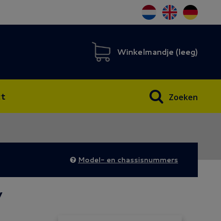
Winkelmandje (
leeg
)
t
Zoeken
Model- en chassisnummers
w