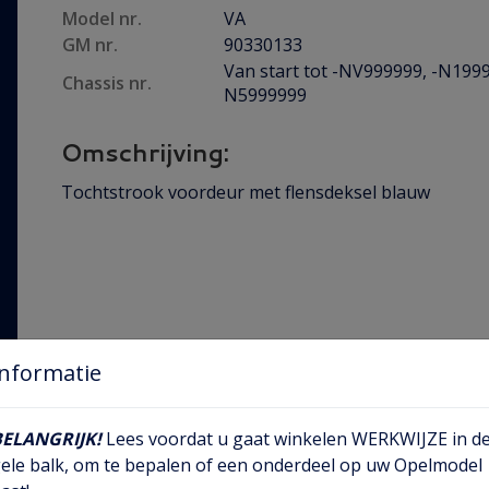
Model nr.
VA
GM nr.
90330133
Van start tot -NV999999, -N1999
Chassis nr.
N5999999
Omschrijving:
Tochtstrook voordeur met flensdeksel blauw
Informatie
BELANGRIJK!
Lees voordat u gaat winkelen WERKWIJZE in d
ele balk, om te bepalen of een onderdeel op uw Opelmodel