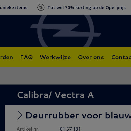
 unieke items
Tot wel 70% korting op de Opel prijs
rden
FAQ
Werkwijze
Over ons
Contac
Calibra/ Vectra A
Deurrubber voor blau
Artikel nr.
01 57 181