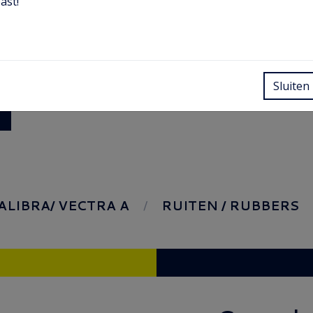
ast!
Sluiten
ALIBRA/ VECTRA A
RUITEN / RUBBERS