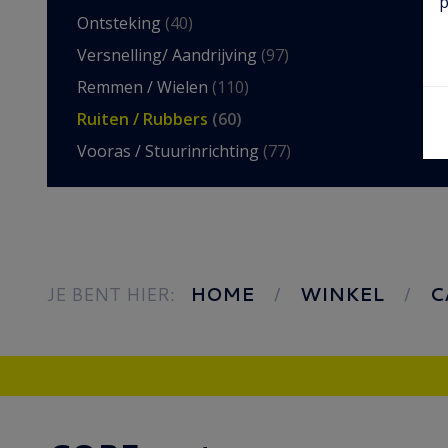
p
Ontsteking
(40)
Versnelling/ Aandrijving
(97)
Remmen / Wielen
(110)
Ruiten / Rubbers
(60)
Vooras / Stuurinrichting
(77)
JE BENT HIER:
HOME
WINKEL
C