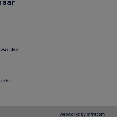
naar
rwaarden
zicht
webworks by
infracom