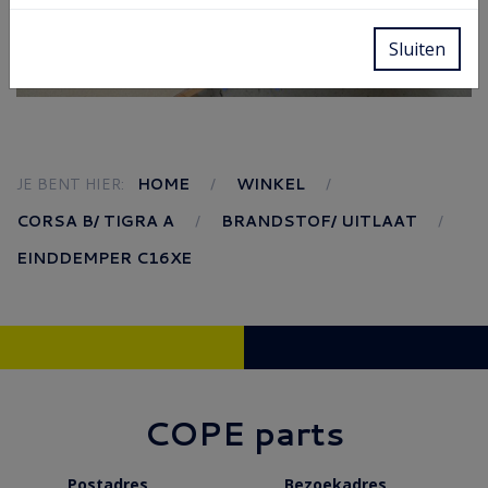
Sluiten
JE BENT HIER:
HOME
WINKEL
CORSA B/ TIGRA A
BRANDSTOF/ UITLAAT
EINDDEMPER C16XE
COPE parts
Postadres
Bezoekadres