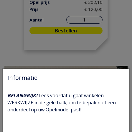
Motorpakking/ Keerring
(9)
Opel prijs
€ 202,10
Prijs
€ 120,00
Ontsteking
(2)
Versnelling/ Aandrijving
(12)
Aantal
Remmen/ Wielen
(31)
Bestellen
Ruiten/ Rubbers
(75)
Vooras/ Stuurinrichting
(31)
Informatie
BELANGRIJK!
Lees voordat u gaat winkelen
WERKWIJZE in de gele balk, om te bepalen of een
onderdeel op uw Opelmodel past!