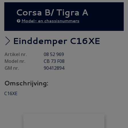
AANBIEDING
(6)
Corsa B/ Tigra A
Diesel AANBIEDING
(21)
Achteras
(17)
Model- en chassisnummers
Brandstof/ Uitlaat
(66)
Bumper/ Spoiler/ Spiegel
(58)
Einddemper C16XE
Carrosserie
(71)
Artikel nr.
08 52 969
Carrosserie plaatwerk
(43)
Model nr.
CB 73 F08
Electrisch/ Verlichting
(59)
GM nr.
90412894
Emblemen/ Sierlijsten
(40)
Omschrijving:
Folders/ Boeken/ Modellen
(11)
Gebruikt
(5)
C16XE
Interieur/ Instrumenten
(100)
Koeling/ Verwarming
(39)
Motor / Koppeling
(40)