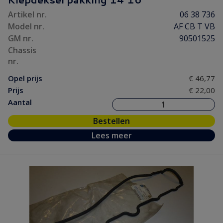
Motorpakking/ Keerring
(9)
Artikel nr.
06 38 736
Ontsteking
(2)
Model nr.
AF CB T VB
Versnelling/ Aandrijving
(12)
GM nr.
90501525
Remmen/ Wielen
(31)
Chassis
nr.
Ruiten/ Rubbers
(75)
Opel prijs
€ 46,77
Vooras/ Stuurinrichting
(31)
Prijs
€ 22,00
Aantal
Bestellen
Lees meer