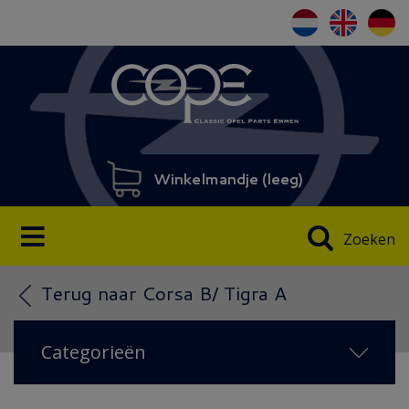
Winkelmandje (
leeg
)
Zoeken
Terug naar Corsa B/ Tigra A
Categorieën
NIEUW 2026
(18)