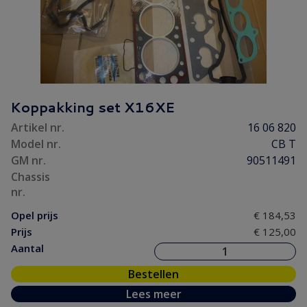
Koppakking set X16XE
Artikel nr.
16 06 820
Model nr.
CB T
GM nr.
90511491
Chassis
nr.
Opel prijs
€ 184,53
Prijs
€ 125,00
Aantal
Bestellen
Lees meer