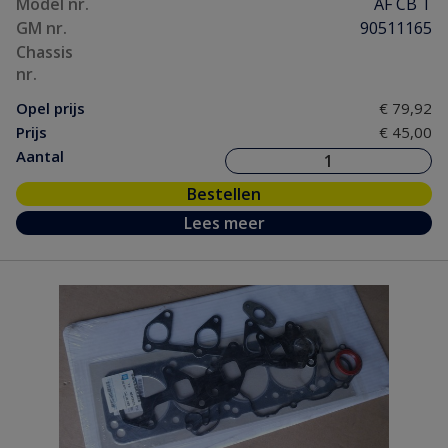
Model nr.
AF CB T
GM nr.
90511165
Chassis
nr.
Opel prijs
€ 79,92
Prijs
€ 45,00
Aantal
Bestellen
Lees meer