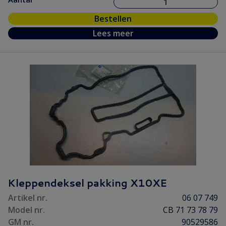
Bestellen
Lees meer
Kleppendeksel pakking X10XE
Artikel nr.
06 07 749
Model nr.
CB 71 73 78 79
GM nr.
90529586