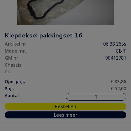
Klepdeksel pakkingset 16
Artikel nr.
06 38 265s
Model nr.
CB T
GM nr.
90412781
Chassis
nr.
Opel prijs
€ 83,86
Prijs
€ 52,00
Aantal
Bestellen
Lees meer