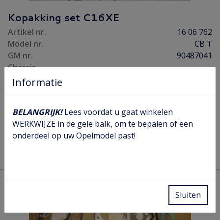
Kopakking set C16XE
Artikel nr.
16 06 762
Model nr.
CB T
GM nr.
90487041
Chassis
nr.
Informatie
Opel prijs
€ 278,91
Prijs
€ 165,00
BELANGRIJK!
Lees voordat u gaat winkelen
Aantal
WERKWIJZE in de gele balk, om te bepalen of een
onderdeel op uw Opelmodel past!
Bestellen
Lees meer
Sluiten