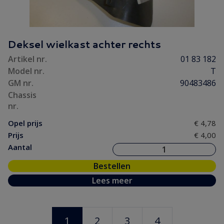
Deksel wielkast achter rechts
Artikel nr.
01 83 182
Model nr.
T
GM nr.
90483486
Chassis
nr.
Opel prijs
€ 4,78
Prijs
€ 4,00
Aantal
Bestellen
Lees meer
1
2
3
4