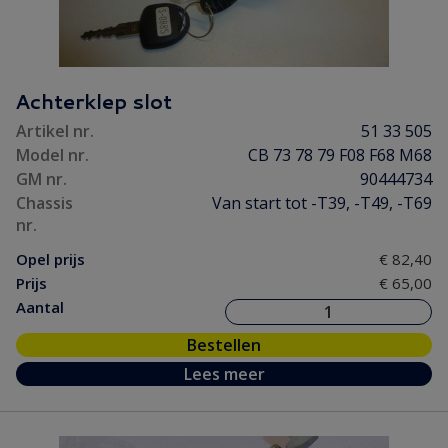
Achterklep slot
Artikel nr.
51 33 505
Model nr.
CB 73 78 79 F08 F68 M68
GM nr.
90444734
Chassis
Van start tot -T39, -T49, -T69
nr.
Opel prijs
€ 82,40
Prijs
€ 65,00
Aantal
Bestellen
Lees meer