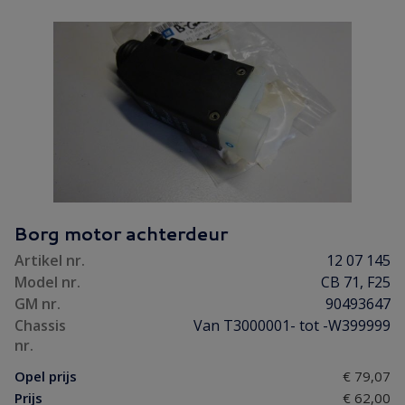
Borg motor achterdeur
Artikel nr.
12 07 145
Model nr.
CB 71, F25
GM nr.
90493647
Chassis
Van T3000001- tot -W399999
nr.
Opel prijs
€ 79,07
Prijs
€ 62,00