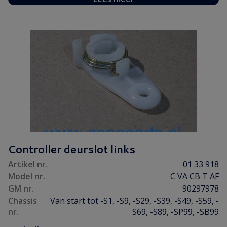
Controller deurslot links
Artikel nr.
01 33 918
Model nr.
C VA CB T AF
GM nr.
90297978
Chassis
Van start tot -S1, -S9, -S29, -S39, -S49, -S59, -
nr.
S69, -S89, -SP99, -SB99