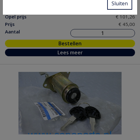
Sluiten
nr.
Opel prijs
€ 101,26
Prijs
€ 45,00
Aantal
Bestellen
Lees meer