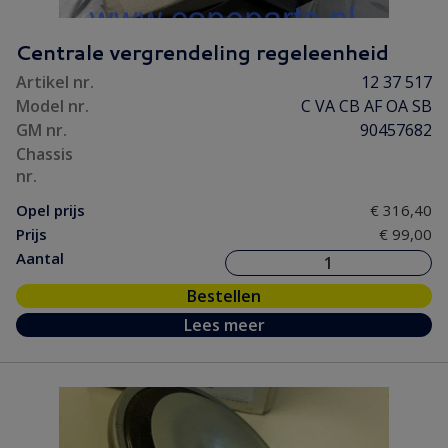
Centrale vergrendeling regeleenheid
Artikel nr.
12 37 517
Model nr.
C VA CB AF OA SB
GM nr.
90457682
Chassis
nr.
Opel prijs
€ 316,40
Prijs
€ 99,00
Aantal
Bestellen
Lees meer