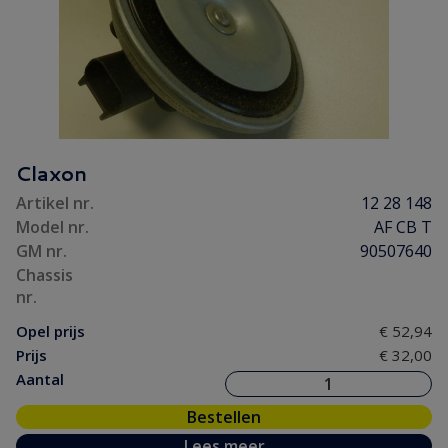
Claxon
Artikel nr.
12 28 148
Model nr.
AF CB T
GM nr.
90507640
Chassis
nr.
Opel prijs
€ 52,94
Prijs
€ 32,00
Aantal
Bestellen
Lees meer