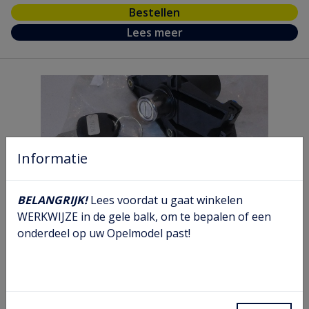
Bestellen
Lees meer
Informatie
BELANGRIJK!
Lees voordat u gaat winkelen
WERKWIJZE in de gele balk, om te bepalen of een
onderdeel op uw Opelmodel past!
Achterklep slot
Artikel nr.
51 33 533
Model nr.
CB 73 78 79 F08 F68 M68
GM nr.
90541602
Chassis
Van V30-, V40-, V60- tot einde