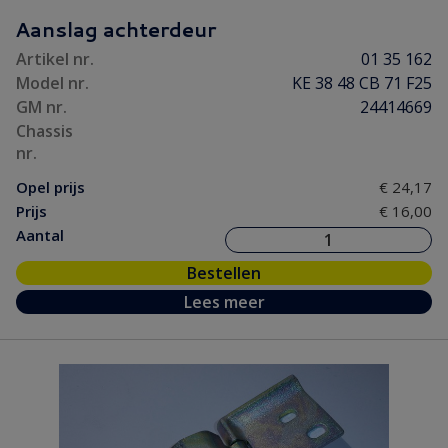
Motorpakking/ Keerring
(9)
Aanslag achterdeur
Ontsteking
(2)
Artikel nr.
01 35 162
Versnelling/ Aandrijving
(12)
Model nr.
KE 38 48 CB 71 F25
Remmen/ Wielen
(31)
GM nr.
24414669
Ruiten/ Rubbers
(75)
Chassis
nr.
Vooras/ Stuurinrichting
(31)
Opel prijs
€ 24,17
Prijs
€ 16,00
Aantal
Bestellen
Lees meer