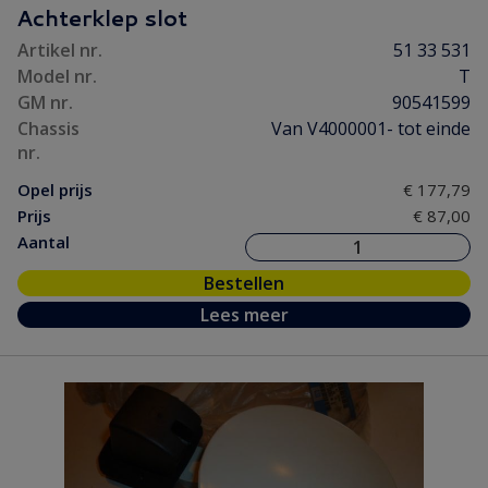
Achterklep slot
Artikel nr.
51 33 531
Model nr.
T
GM nr.
90541599
Chassis
Van V4000001- tot einde
nr.
Opel prijs
€ 177,79
Prijs
€ 87,00
Aantal
Bestellen
Lees meer