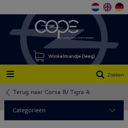
Winkelmandje (
leeg
)
Zoeken
Terug naar Corsa B/ Tigra A
Categorieën
NIEUW 2026
(18)