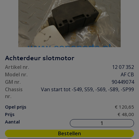
Achterdeur slotmotor
Artikel nr.
12 07 352
Model nr.
AF CB
GM nr.
90449074
Chassis
Van start tot -S49, S59, -S69, -S89, -SP99
nr.
Opel prijs
€ 120,65
Prijs
€ 48,00
Aantal
Bestellen