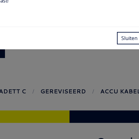
ast!
Sluiten
ADETT C
GEREVISEERD
ACCU KABEL