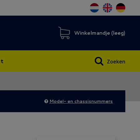
Winkelmandje (
leeg
)
t
Zoeken
Model- en chassisnummers