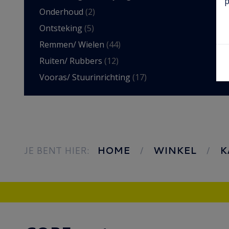
p
Onderhoud
(2)
Ontsteking
(5)
Remmen/ Wielen
(44)
Ruiten/ Rubbers
(12)
Vooras/ Stuurinrichting
(17)
JE BENT HIER:
HOME
WINKEL
K