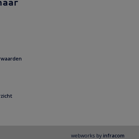
naar
rwaarden
zicht
webworks by
infracom