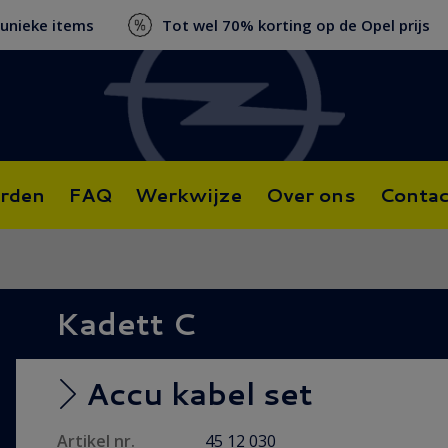
 unieke items
Tot wel 70% korting op de Opel prijs
rden
FAQ
Werkwijze
Over ons
Contac
Kadett C
Accu kabel set
Artikel nr.
45 12 030