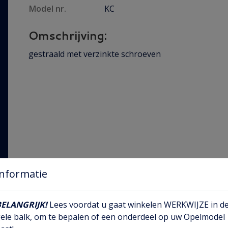
Model nr.
KC
Omschrijving:
gestraald met verzinkte schroeven
Informatie
BELANGRIJK!
Lees voordat u gaat winkelen WERKWIJZE in d
ele balk, om te bepalen of een onderdeel op uw Opelmodel