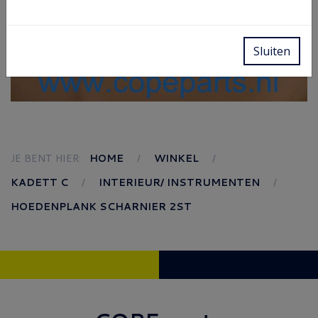
Sluiten
JE BENT HIER:
HOME
WINKEL
KADETT C
INTERIEUR/ INSTRUMENTEN
HOEDENPLANK SCHARNIER 2ST