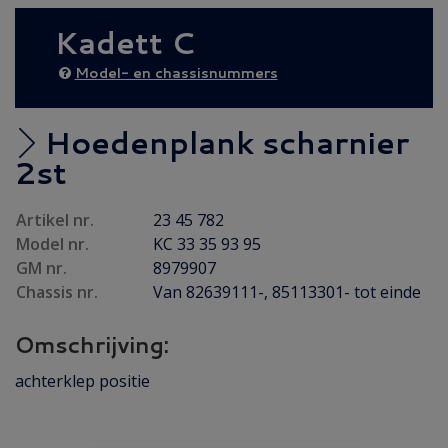
NIEUW IN 2026
(36)
Kadett C
Achteras
(18)
Bumper/ Spoiler/ Spiegel
(6)
Model- en chassisnummers
Brandstof/ Uitlaat
(55)
Carrosserie
(14)
Hoedenplank scharnier
Carrosserie plaatwerk
(7)
2st
Elektrisch/ Verlichting
(15)
Artikel nr.
23 45 782
Emblemen/ Sierlijsten
(39)
Model nr.
KC 33 35 93 95
Folders/ Boeken/ Modellen
(10)
GM nr.
8979907
Gebruikt
(48)
Chassis nr.
Van 82639111-, 85113301- tot einde
Gereviseerd
(15)
Omschrijving:
Interieur/ Instrumenten
(10)
achterklep positie
Koeling/ Verwarming
(21)
Motor/ Koppeling
(85)