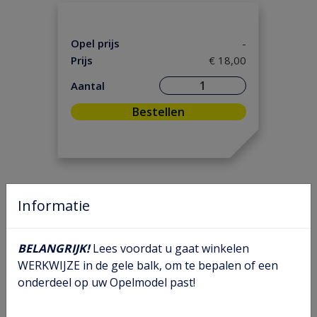
Motorpakking/ Keerring
(34)
Versnelling/ Aandrijving
(28)
Opel prijs
-
Onderhoud
(2)
Prijs
€ 18,00
Ontsteking
(5)
Aantal
Remmen/ Wielen
(44)
Bestellen
Ruiten/ Rubbers
(12)
Vooras/ Stuurinrichting
(17)
Informatie
BELANGRIJK!
Lees voordat u gaat winkelen
WERKWIJZE in de gele balk, om te bepalen of een
onderdeel op uw Opelmodel past!