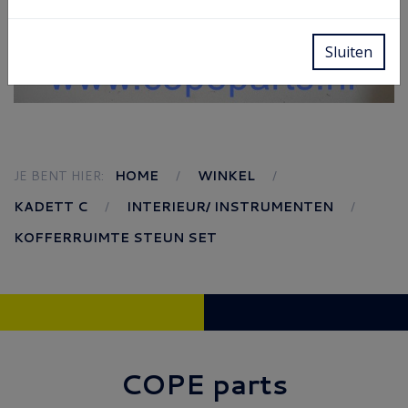
Sluiten
JE BENT HIER:
HOME
WINKEL
KADETT C
INTERIEUR/ INSTRUMENTEN
KOFFERRUIMTE STEUN SET
COPE parts