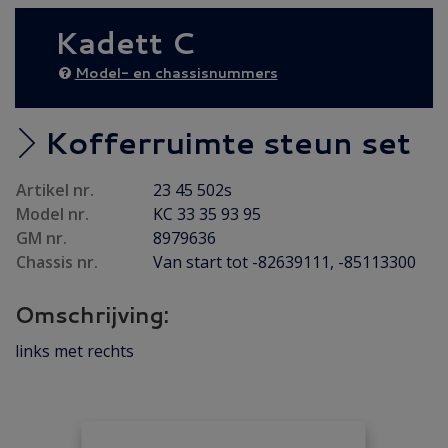
NIEUW IN 2026
(36)
Kadett C
Achteras
(18)
Bumper/ Spoiler/ Spiegel
(6)
Model- en chassisnummers
Brandstof/ Uitlaat
(55)
Carrosserie
(14)
Kofferruimte steun set
Carrosserie plaatwerk
(7)
Artikel nr.
23 45 502s
Elektrisch/ Verlichting
(15)
Model nr.
KC 33 35 93 95
Emblemen/ Sierlijsten
(39)
GM nr.
8979636
Folders/ Boeken/ Modellen
(10)
Chassis nr.
Van start tot -82639111, -85113300
Gebruikt
(48)
Omschrijving:
Gereviseerd
(15)
links met rechts
Interieur/ Instrumenten
(10)
Koeling/ Verwarming
(21)
Motor/ Koppeling
(85)