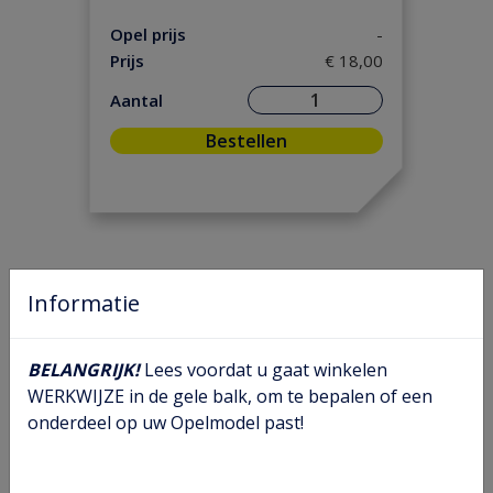
Motorpakking/ Keerring
(34)
Opel prijs
-
Versnelling/ Aandrijving
(28)
Prijs
€ 18,00
Onderhoud
(2)
Aantal
Ontsteking
(5)
Bestellen
Remmen/ Wielen
(44)
Ruiten/ Rubbers
(12)
Vooras/ Stuurinrichting
(17)
Informatie
BELANGRIJK!
Lees voordat u gaat winkelen
WERKWIJZE in de gele balk, om te bepalen of een
onderdeel op uw Opelmodel past!