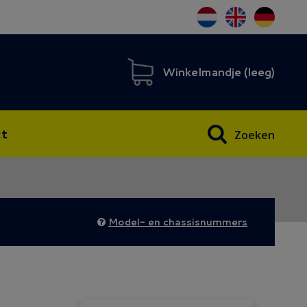
Winkelmandje (
leeg
)
t
Zoeken
Model- en chassisnummers