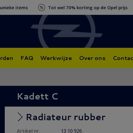
 unieke items
Tot wel 70% korting op de Opel prijs
rden
FAQ
Werkwijze
Over ons
Contac
Kadett C
Radiateur rubber
Artikel nr.
13 10 926