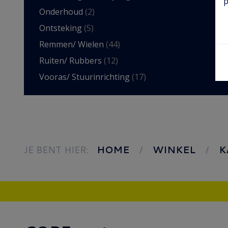
p
Onderhoud
(2)
Ontsteking
(5)
Remmen/ Wielen
(44)
Ruiten/ Rubbers
(12)
Vooras/ Stuurinrichting
(17)
JE BENT HIER:
HOME
WINKEL
K