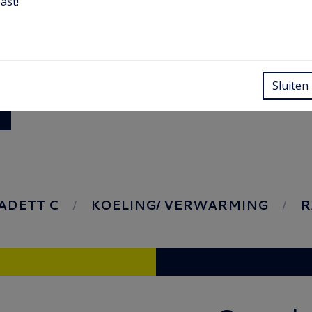
ast!
Sluiten
ADETT C
KOELING/ VERWARMING
R