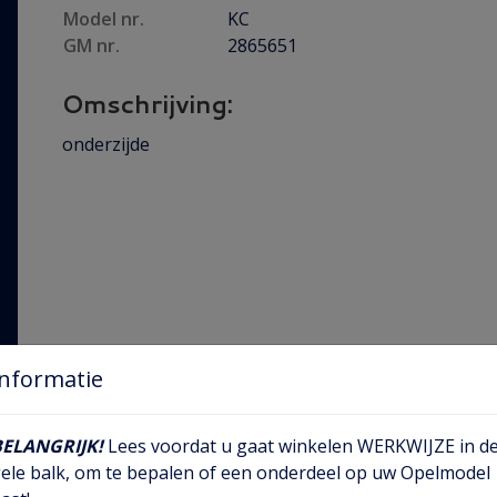
Model nr.
KC
GM nr.
2865651
Omschrijving:
onderzijde
Informatie
BELANGRIJK!
Lees voordat u gaat winkelen WERKWIJZE in d
ele balk, om te bepalen of een onderdeel op uw Opelmodel