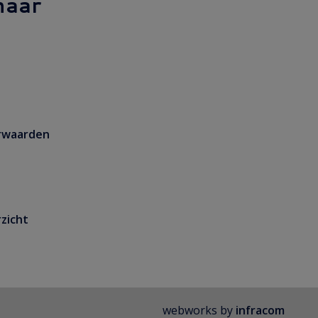
naar
rwaarden
zicht
webworks by
infracom