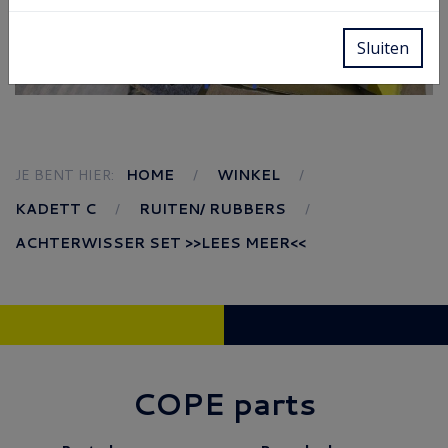
Sluiten
JE BENT HIER:
HOME
WINKEL
KADETT C
RUITEN/ RUBBERS
ACHTERWISSER SET >>LEES MEER<<
COPE parts