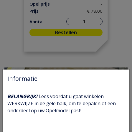
Motorpakking/ Keerring
(34)
Opel prijs
-
Versnelling/ Aandrijving
(28)
Prijs
€ 78,00
Onderhoud
(2)
Aantal
Ontsteking
(5)
Bestellen
Remmen/ Wielen
(44)
Ruiten/ Rubbers
(12)
Vooras/ Stuurinrichting
(17)
Informatie
BELANGRIJK!
Lees voordat u gaat winkelen
WERKWIJZE in de gele balk, om te bepalen of een
onderdeel op uw Opelmodel past!