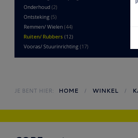
p
Onderhoud
(2)
Ontsteking
(5)
Remmen/ Wielen
(44)
Ruiten/ Rubbers
(12)
Vooras/ Stuurinrichting
(17)
JE BENT HIER:
HOME
WINKEL
K