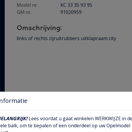
Model nr.
KC 33 35 93 95
GM nr.
91020959
Omschrijving:
links of rechts zijruitrubbers uitklapraam city
Informatie
BELANGRIJK!
Lees voordat u gaat winkelen WERKWIJZE in d
ele balk, om te bepalen of een onderdeel op uw Opelmodel