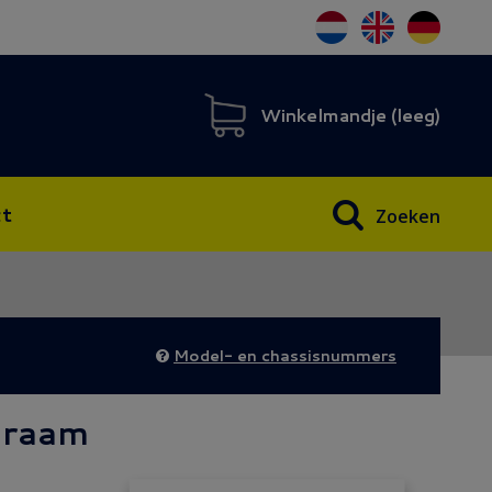
Winkelmandje (
leeg
)
t
Zoeken
Model- en chassisnummers
e raam