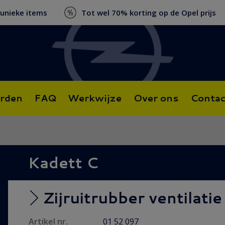
 unieke items
Tot wel 70% korting op de Opel prijs
rden
FAQ
Werkwijze
Over ons
Contac
Kadett C
Zijruitrubber ventilati
Artikel nr.
01 52 097