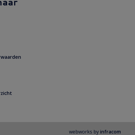
naar
rwaarden
zicht
webworks by
infracom