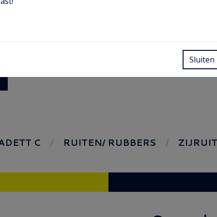
ast!
Sluiten
ADETT C
RUITEN/ RUBBERS
ZIJRUI