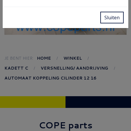
Sluiten
JE BENT HIER:
HOME
WINKEL
KADETT C
VERSNELLING/ AANDRIJVING
AUTOMAAT KOPPELING CILINDER 12 16
COPE parts