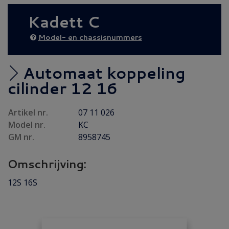
NIEUW IN 2026
(36)
Kadett C
Achteras
(18)
Bumper/ Spoiler/ Spiegel
(6)
Model- en chassisnummers
Brandstof/ Uitlaat
(55)
Carrosserie
(14)
Automaat koppeling
Carrosserie plaatwerk
(7)
cilinder 12 16
Elektrisch/ Verlichting
(15)
Artikel nr.
07 11 026
Emblemen/ Sierlijsten
(39)
Model nr.
KC
Folders/ Boeken/ Modellen
(10)
GM nr.
8958745
Gebruikt
(48)
Omschrijving:
Gereviseerd
(15)
Interieur/ Instrumenten
(10)
12S 16S
Koeling/ Verwarming
(21)
Motor/ Koppeling
(85)