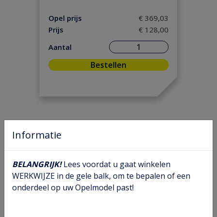
Motorpakking/ Keerring
(34)
Versnelling/ Aandrijving
(28)
Opel prijs
€ 369,03
Prijs
€ 128,00
Onderhoud
(2)
Ontsteking
(5)
Aantal
Remmen/ Wielen
(44)
Bestellen
Ruiten/ Rubbers
(12)
Vooras/ Stuurinrichting
(17)
Informatie
BELANGRIJK!
Lees voordat u gaat winkelen
WERKWIJZE in de gele balk, om te bepalen of een
onderdeel op uw Opelmodel past!