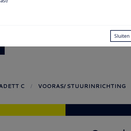
ast!
Sluiten
ADETT C
VOORAS/ STUURINRICHTING