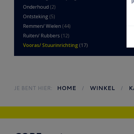
p
Onderhoud
(2)
Ontsteking
(5)
Remmen/ Wielen
(44)
Ruiten/ Rubbers
(12)
Vooras/ Stuurinrichting
(17)
JE BENT HIER:
HOME
WINKEL
K