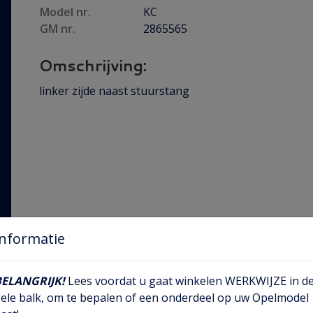
Model nr.
KC
GM nr.
2865565
Omschrijving:
linker zijde naast stuurstang
Informatie
BELANGRIJK!
Lees voordat u gaat winkelen WERKWIJZE in d
ele balk, om te bepalen of een onderdeel op uw Opelmodel