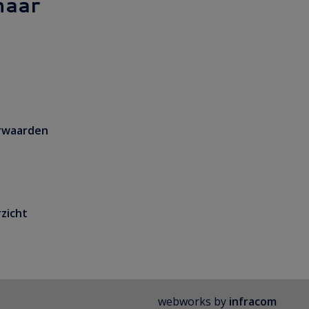
naar
rwaarden
zicht
webworks by
infracom