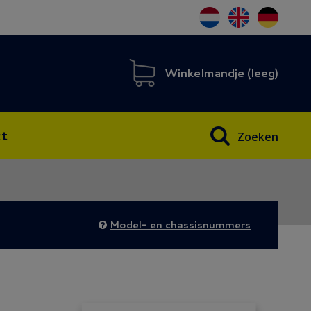
Winkelmandje (
leeg
)
t
Zoeken
Model- en chassisnummers