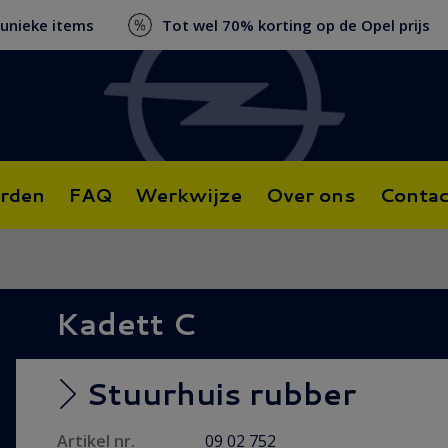
 unieke items
Tot wel 70% korting op de Opel prijs
rden
FAQ
Werkwijze
Over ons
Contac
Kadett C
Stuurhuis rubber
Artikel nr.
09 02 752