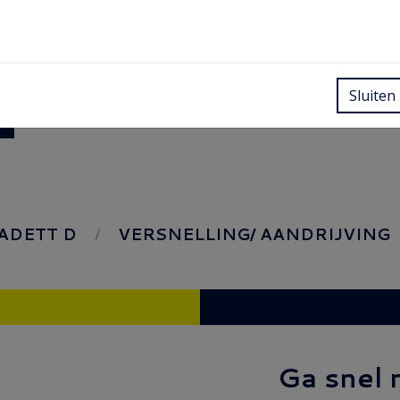
Sluiten
ADETT D
VERSNELLING/ AANDRIJVING
Ga snel 