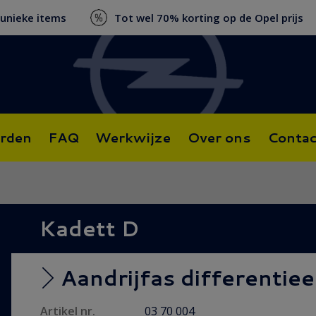
 unieke items
Tot wel 70% korting op de Opel prijs
rden
FAQ
Werkwijze
Over ons
Contac
Kadett D
Aandrijfas differentiee
Artikel nr.
03 70 004