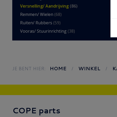
Versnelling/ Aandrijving
(86)
Remmen/ Wielen
(68)
Ruiten/ Rubbers
(59)
Vooras/ Stuurinrichting
(38)
JE BENT HIER:
HOME
WINKEL
K
COPE parts