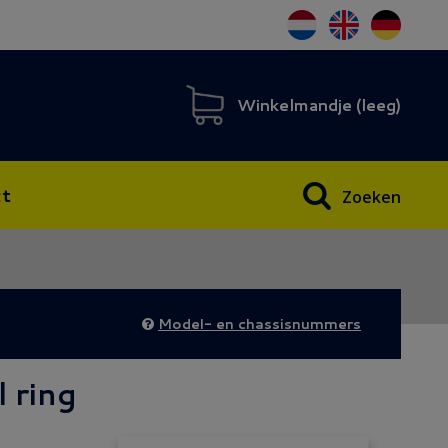
Winkelmandje (
leeg
)
t
Zoeken
Model- en chassisnummers
l ring