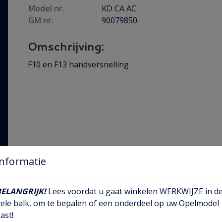
Model nr.
KD CA AC
GM nr.
90079850
Omschrijving:
F10 en F13 handversnelling
Informatie
BELANGRIJK!
Lees voordat u gaat winkelen WERKWIJZE in d
ele balk, om te bepalen of een onderdeel op uw Opelmodel
ast!