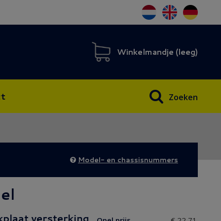
Winkelmandje (
leeg
)
t
Zoeken
Model- en chassisnummers
el
plaat versterking
Opel prijs
€ 22,71