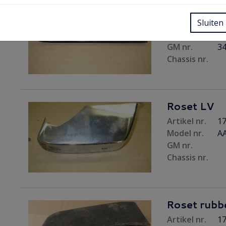
Bumperste
Artikel nr.
Sluiten
14
Model nr.
A
GM nr.
3
Chassis nr.
Roset LV
Artikel nr.
17
Model nr.
A
GM nr.
Chassis nr.
Roset rubb
Artikel nr.
17