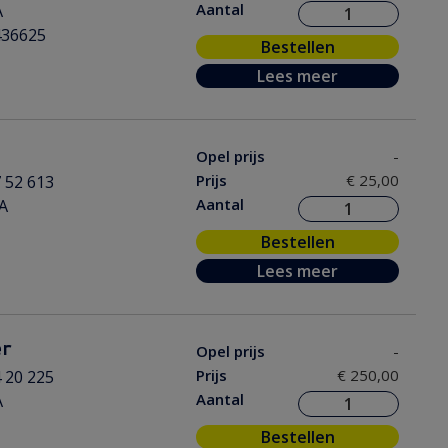
Aantal
A
436625
Bestellen
Lees meer
Opel prijs
-
Prijs
€ 25,00
 52 613
Aantal
A
Bestellen
Lees meer
r
Opel prijs
-
Prijs
€ 250,00
 20 225
Aantal
A
Bestellen