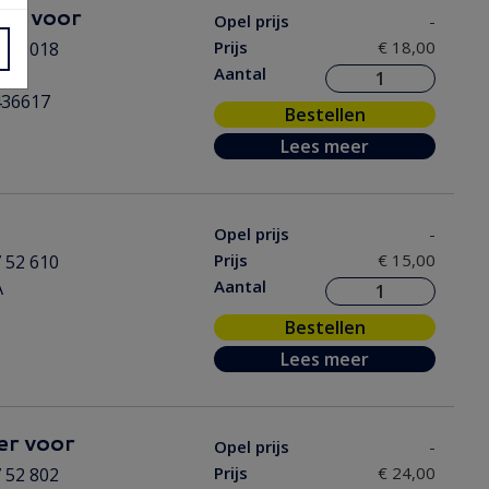
un voor
Opel prijs
-
Prijs
€ 18,00
 06 018
Aantal
A
436617
Bestellen
Lees meer
Opel prijs
-
Prijs
€ 15,00
 52 610
Aantal
A
Bestellen
Lees meer
er voor
Opel prijs
-
Prijs
€ 24,00
 52 802