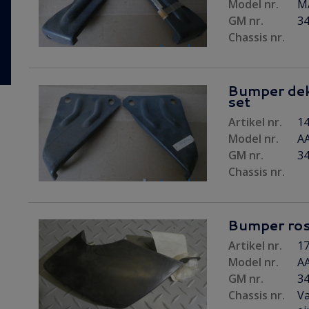
Model nr.
M
GM nr.
3
Chassis nr.
Bumper dek
set
Artikel nr.
14
Model nr.
A
GM nr.
3
Chassis nr.
Bumper ros
Artikel nr.
17
Model nr.
A
GM nr.
3
Chassis nr.
Va