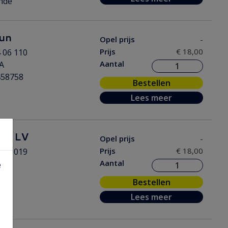
nde
un
Opel prijs
-
Prijs
€ 18,00
 06 110
Aantal
A
458758
Bestellen
Lees meer
un LV
Opel prijs
-
Prijs
€ 18,00
 06 019
Aantal
A
e
Bestellen
Lees meer