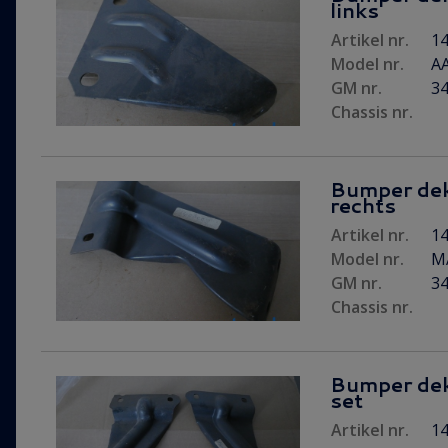
links
Artikel nr.
14
Model nr.
A
GM nr.
3
Chassis nr.
Bumper dek
rechts
Artikel nr.
14
Model nr.
M
GM nr.
3
Chassis nr.
Bumper dek
set
Artikel nr.
14