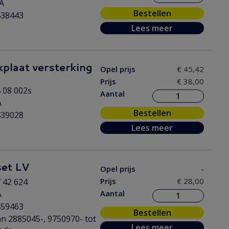
A
Bestellen
438443
Lees meer
plaat versterking
Opel prijs
€ 45,42
Prijs
€ 38,00
 08 002s
Aantal
A
Bestellen
439028
Lees meer
et LV
Opel prijs
-
Prijs
€ 28,00
 42 624
Aantal
A
459463
Bestellen
n 2885045-, 9750970- tot
Lees meer