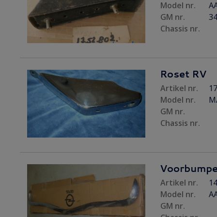
Model nr.
A
GM nr.
3
Chassis nr.
Roset RV
Artikel nr.
17
Model nr.
M
GM nr.
Chassis nr.
Voorbumpe
Artikel nr.
14
Model nr.
A
GM nr.