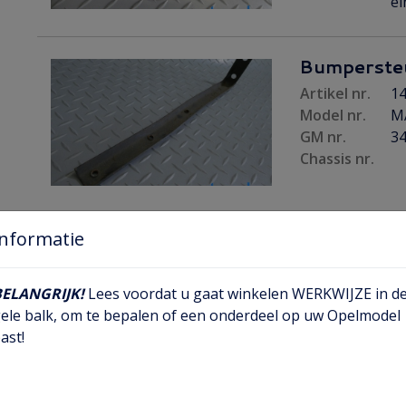
ei
Bumperste
Artikel nr.
14
Model nr.
M
GM nr.
3
Chassis nr.
Informatie
Bumperste
Artikel nr.
14
Model nr.
M
BELANGRIJK!
Lees voordat u gaat winkelen WERKWIJZE in d
GM nr.
ele balk, om te bepalen of een onderdeel op uw Opelmodel
Chassis nr.
ast!