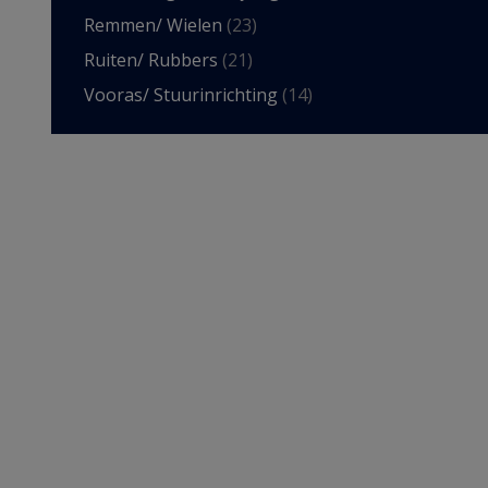
Remmen/ Wielen
(23)
Ruiten/ Rubbers
(21)
Vooras/ Stuurinrichting
(14)