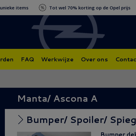
 unieke items
Tot wel 70% korting op de Opel prijs
rden
FAQ
Werkwijze
Over ons
Contac
Manta/ Ascona A
Bumper/ Spoiler/ Spieg
Bumper dek