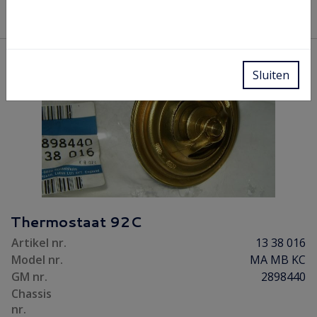
Lees meer
Sluiten
Thermostaat 92C
Artikel nr.
13 38 016
Model nr.
MA MB KC
GM nr.
2898440
Chassis
nr.