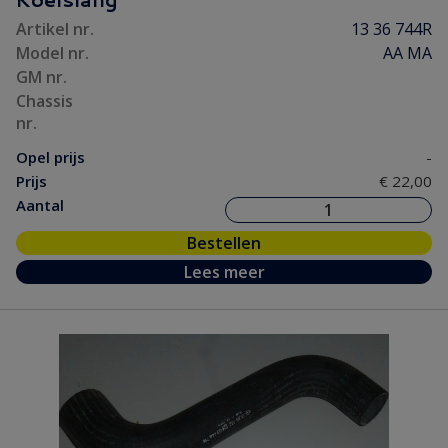
Ontsteking
(5)
Artikel nr.
13 36 744R
Versnelling/ Aandrijving
(8)
Model nr.
AA MA
Remmen/ Wielen
(23)
GM nr.
Ruiten/ Rubbers
(21)
Chassis
nr.
Vooras/ Stuurinrichting
(14)
Opel prijs
-
Prijs
€ 22,00
Aantal
Bestellen
Lees meer