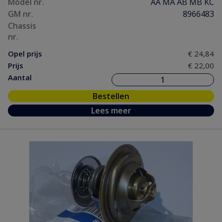
Model nr.
AA MA AB MB KC
GM nr.
8966483
Chassis
nr.
Opel prijs
€ 24,84
Prijs
€ 22,00
Aantal
Bestellen
Lees meer