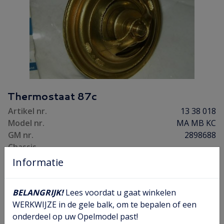
Thermostaat 87c
Artikel nr.
13 38 018
Model nr.
MA MB KC
GM nr.
2898688
Chassis
nr.
Informatie
Opel prijs
€ 33,50
Prijs
€ 24,00
BELANGRIJK!
Lees voordat u gaat winkelen
Aantal
WERKWIJZE in de gele balk, om te bepalen of een
onderdeel op uw Opelmodel past!
Bestellen