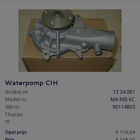
Waterpomp CIH
Artikel nr.
13 34 081
Model nr.
MA MB KC
GM nr.
90114803
Chassis
nr.
Opel prijs
€ 118,04
Prijs
€ 118,00