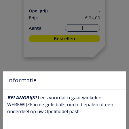
Ontsteking
(5)
Versnelling/ Aandrijving
(8)
Opel prijs
-
Prijs
€ 24,00
Remmen/ Wielen
(23)
Ruiten/ Rubbers
(21)
Aantal
Vooras/ Stuurinrichting
(14)
Bestellen
Informatie
BELANGRIJK!
Lees voordat u gaat winkelen
WERKWIJZE in de gele balk, om te bepalen of een
onderdeel op uw Opelmodel past!