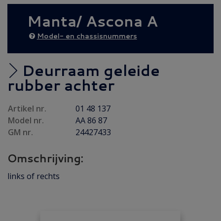
Achteras
(14)
Manta/ Ascona A
Brandstof/ Uitlaat
(49)
Bumper/ Spoiler/ Spiegel
(12)
Model- en chassisnummers
Carrosserie
(11)
Carrosserie plaatwerk
(5)
Deurraam geleide
Elektrisch/ Verlichting
(14)
rubber achter
Emblemen/ Sierlijsten
(16)
Artikel nr.
01 48 137
Folders/ Boeken/ Modellen
(14)
Model nr.
AA 86 87
Gebruikt
(50)
GM nr.
24427433
Gereviseerd
(8)
Omschrijving:
Interieur/ Instrumenten
(10)
Koeling/ Verwarming
(19)
links of rechts
Motor/ Koppeling
(73)
Motorpakking/ Keerring
(34)