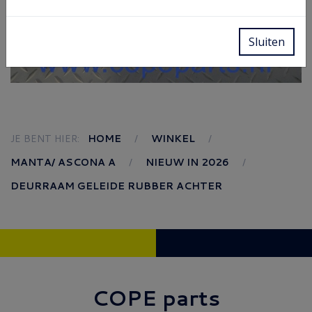
Sluiten
JE BENT HIER:
HOME
WINKEL
MANTA/ ASCONA A
NIEUW IN 2026
DEURRAAM GELEIDE RUBBER ACHTER
COPE parts