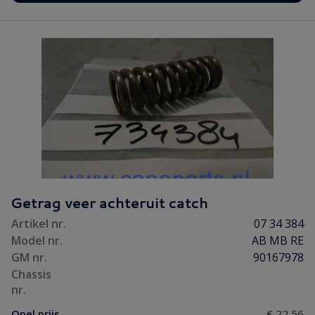
Getrag veer achteruit catch
Artikel nr.
07 34 384
Model nr.
AB MB RE
GM nr.
90167978
Chassis
nr.
Opel prijs
€ 22,56