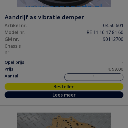
Motorpakking/ Keerring
(17)
Versnelling/ Aandrijving
(51)
Aandrijf as vibratie demper
Ontsteking
(12)
Artikel nr.
04 50 601
Onderhoud
(6)
Model nr.
RE 11 16 17 81 60
Remmen/ Wielen
(56)
GM nr.
90112700
Chassis
Ruiten/ Rubbers
(36)
nr.
Vooras/ Stuurinrichting
(35)
Opel prijs
-
Prijs
€ 99,00
Aantal
Bestellen
Lees meer