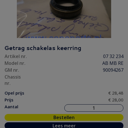
Getrag schakelas keerring
Artikel nr.
07 32 234
Model nr.
AB MB RE
GM nr.
90094267
Chassis
nr.
Opel prijs
€ 28,48
Prijs
€ 28,00
Aantal
Bestellen
Lees meer