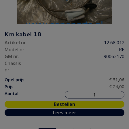
Km kabel 18
Artikel nr.
12 68 012
Model nr.
RE
GM nr.
90062170
Chassis
nr.
Opel prijs
€ 51,06
Prijs
€ 24,00
Aantal
Bestellen
Lees meer