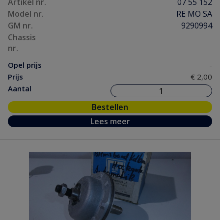
Artikel nr.
07 55 152
Model nr.
RE MO SA
GM nr.
9290994
Chassis
nr.
Opel prijs
-
Prijs
€ 2,00
Aantal
Bestellen
Lees meer