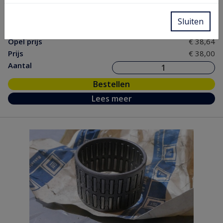
GM nr.
90094303
Chassis
Sluiten
nr.
Opel prijs
€ 38,64
Prijs
€ 38,00
Aantal
Bestellen
Lees meer