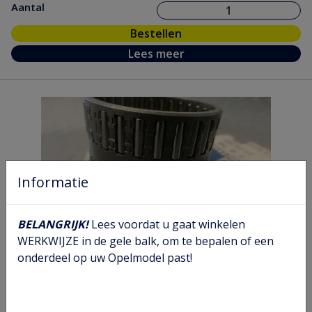
Aantal
Bestellen
Lees meer
Informatie
BELANGRIJK!
Lees voordat u gaat winkelen
WERKWIJZE in de gele balk, om te bepalen of een
onderdeel op uw Opelmodel past!
Getrag hoofdas naaldlager
Artikel nr.
07 18 798
Model nr.
AB MB RE