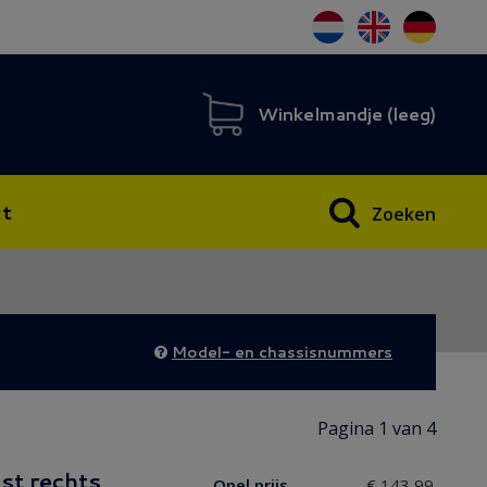
Winkelmandje (
leeg
)
t
Zoeken
Model- en chassisnummers
Pagina 1 van 4
ijst rechts
Opel prijs
€ 143,99