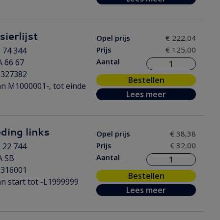
ierlijst
Opel prijs
€ 222,04
Prijs
€ 125,00
 74 344
Aantal
 66 67
0327382
Bestellen
n M1000001-, tot einde
Lees meer
eding links
Opel prijs
€ 38,38
Prijs
€ 32,00
 22 744
Aantal
A SB
0316001
Bestellen
n start tot -L1999999
Lees meer