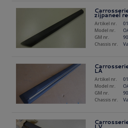
Carrosserie 
zijpaneel r
Artikel nr.
01
Model nr.
O
GM nr.
9
Chassis nr.
Va
Carrosserie
LA
Artikel nr.
01
Model nr.
OA
GM nr.
9
Chassis nr.
Va
Carrosserie
LV