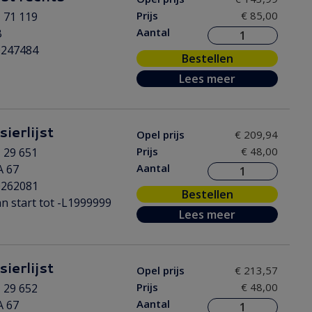
Prijs
€ 85,00
 71 119
Aantal
B
0247484
Bestellen
Lees meer
ierlijst
Opel prijs
€ 209,94
Prijs
€ 48,00
 29 651
Aantal
A 67
0262081
Bestellen
n start tot -L1999999
Lees meer
ierlijst
Opel prijs
€ 213,57
Prijs
€ 48,00
 29 652
Aantal
A 67