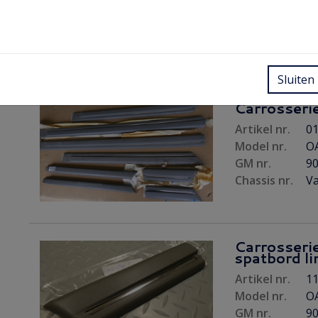
Artikel nr.
01
Model nr.
OA
GM nr.
9
Chassis nr.
Va
Sluiten
Carrosserie 
Artikel nr.
01
Model nr.
OA
GM nr.
9
Chassis nr.
Va
Carrosserie
spatbord li
Artikel nr.
11
Model nr.
OA
GM nr.
9