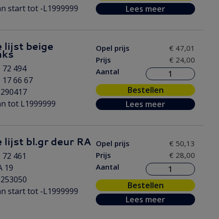
n start tot -L1999999
Lees meer
 lijst beige
Opel prijs
€ 47,01
nks
Prijs
€ 24,00
 72 494
Aantal
 17 66 67
Bestellen
0290417
n tot L1999999
Lees meer
lijst bl.gr deur RA
Opel prijs
€ 50,13
Prijs
€ 28,00
 72 461
Aantal
A 19
0253050
Bestellen
n start tot -L1999999
Lees meer