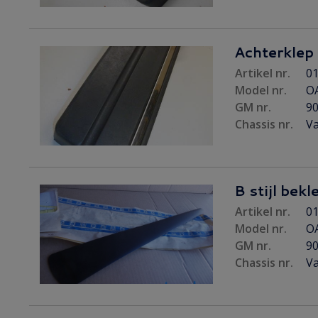
Achterklep s
Artikel nr.
01
Model nr.
OA
GM nr.
9
Chassis nr.
Va
B stijl bekl
Artikel nr.
01
Model nr.
O
GM nr.
9
Chassis nr.
Va