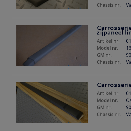
Chassis nr.
Va
Carrosserie
zijpaneel li
Artikel nr.
01
Model nr.
16
GM nr.
9
Chassis nr.
Va
Carrosserie 
Artikel nr.
01
Model nr.
O
GM nr.
9
Chassis nr.
Va