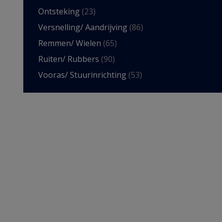
Ontsteking
(23)
Versnelling/ Aandrijving
(86)
Remmen/ Wielen
(65)
Ruiten/ Rubbers
(90)
Vooras/ Stuurinrichting
(53)