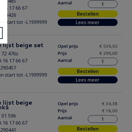
 72 485
Aantal
 16 17 66 67
Bestellen
0290426
n start tot -L1999999
Lees meer
lijst beige set
Opel prijs
€ 539,92
Prijs
€ 299,00
 72 476s
Aantal
 16 17 66 67
0290457
Bestellen
n start tot -L1999999
Lees meer
 lijst beige
Opel prijs
€ 34,38
nks
Prijs
€ 18,00
 01 596
Aantal
 16 17 66 67
Bestellen
0290441