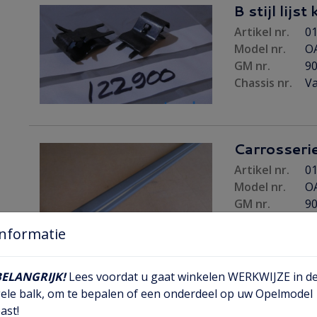
B stijl lijst
Artikel nr.
01
Model nr.
O
GM nr.
9
Chassis nr.
Va
Carrosserie
Artikel nr.
01
Model nr.
OA
GM nr.
9
Chassis nr.
Va
Informatie
BELANGRIJK!
Lees voordat u gaat winkelen WERKWIJZE in d
Carrosserie
ele balk, om te bepalen of een onderdeel op uw Opelmodel
RA
ast!