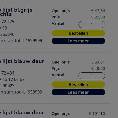
lijst bl.grijs
Opel prijs
€ 47,56
echts
Prijs
€ 22,00
 72 475
Aantal
A 19
Bestellen
0253046
n start tot -L1999999
Lees meer
 lijst blauw deur
Opel prijs
€ 83,01
Prijs
€ 48,00
 72 486
Aantal
 16 17 66 67
Bestellen
0290423
n start tot -L1999999
Lees meer
 lijst blauw deur
Opel prijs
€ 101,10