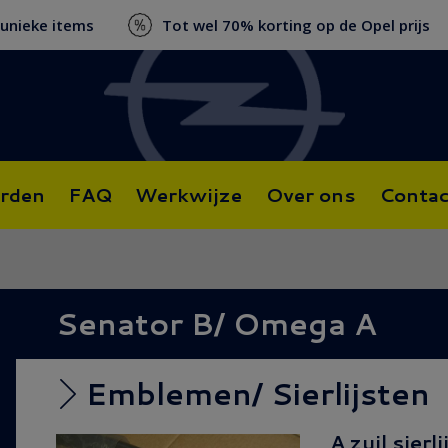
 unieke items
Tot wel 70% korting op de Opel prijs
rden
FAQ
Werkwijze
Over ons
Contac
Senator B/ Omega A
Emblemen/ Sierlijsten
A zuil sierl