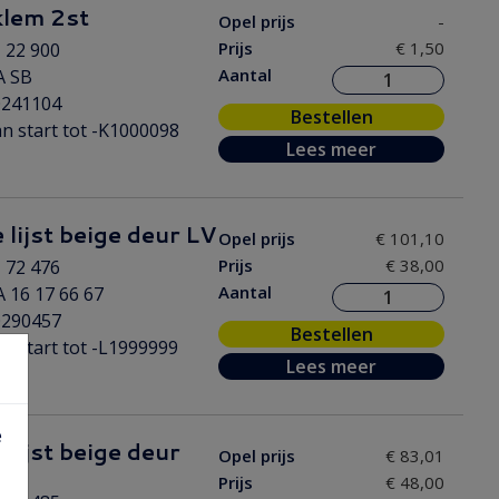
 klem 2st
Opel prijs
-
Prijs
€ 1,50
 22 900
Aantal
A SB
0241104
Bestellen
n start tot -K1000098
Lees meer
 lijst beige deur LV
Opel prijs
€ 101,10
Prijs
€ 38,00
 72 476
Aantal
 16 17 66 67
0290457
Bestellen
n start tot -L1999999
Lees meer
e
 lijst beige deur
Opel prijs
€ 83,01
Prijs
€ 48,00