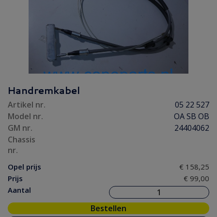
Handremkabel
Artikel nr.
05 22 527
Model nr.
OA SB OB
GM nr.
24404062
Chassis
nr.
Opel prijs
€ 158,25
Prijs
€ 99,00
Aantal
Bestellen