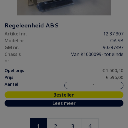
Regeleenheid ABS
Artikel nr.
12 37 307
Model nr.
OA SB
GM nr.
90297497
Chassis
Van K1000099- tot einde
nr.
Opel prijs
€ 1.500,40
Prijs
€ 595,00
Aantal
Bestellen
Lees meer
1
2
3
4