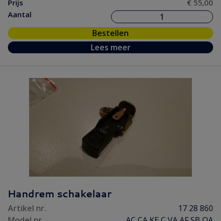
Prijs
€ 55,00
Aantal
Bestellen
Lees meer
Handrem schakelaar
Artikel nr.
17 28 860
Model nr.
AC CA KE C VA AF SB OA