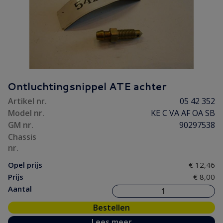
Ontluchtingsnippel ATE achter
Artikel nr.
05 42 352
Model nr.
KE C VA AF OA SB
GM nr.
90297538
Chassis
nr.
Opel prijs
€ 12,46
Prijs
€ 8,00
Aantal
Bestellen
Lees meer