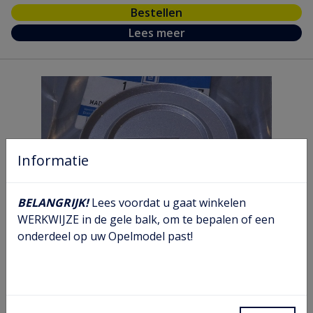
Bestellen
Lees meer
Informatie
BELANGRIJK!
Lees voordat u gaat winkelen
WERKWIJZE in de gele balk, om te bepalen of een
onderdeel op uw Opelmodel past!
Naafdeksel
Artikel nr.
10 06 234
Model nr.
OA
GM nr.
90345703
Chassis