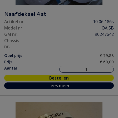
Naafdeksel 4st
Artikel nr.
10 06 186s
Model nr.
OA SB
GM nr.
90247642
Chassis
nr.
Opel prijs
€ 79,88
Prijs
€ 60,00
Aantal
Bestellen
Lees meer