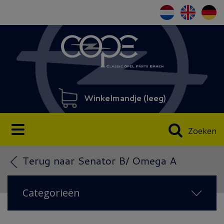
Winkelmandje (
leeg
)
Zoeken
Terug naar Senator B/ Omega A
Categorieën
NIEUW IN 2026
(60)