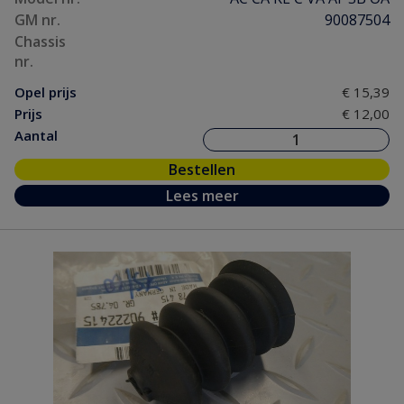
GM nr.
90087504
Chassis
nr.
Opel prijs
€ 15,39
Prijs
€ 12,00
Aantal
Bestellen
Lees meer