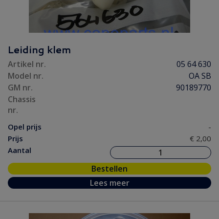
Leiding klem
Artikel nr.
05 64 630
Model nr.
OA SB
GM nr.
90189770
Chassis
nr.
Opel prijs
-
Prijs
€ 2,00
Aantal
Bestellen
Lees meer