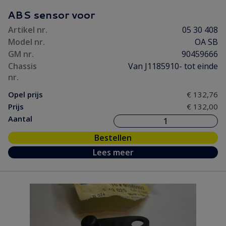
Motorpakking/ Keerring
(18)
ABS sensor voor
Onderhoud
(5)
Artikel nr.
05 30 408
Ontsteking
(23)
Model nr.
OA SB
Versnelling/ Aandrijving
(86)
GM nr.
90459666
Remmen/ Wielen
(65)
Chassis
Van J1185910- tot einde
nr.
Ruiten/ Rubbers
(90)
Opel prijs
€ 132,76
Vooras/ Stuurinrichting
(52)
Prijs
€ 132,00
Aantal
Bestellen
Lees meer