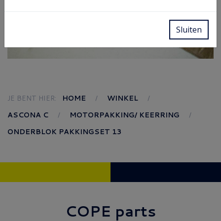
Sluiten
JE BENT HIER:
HOME
WINKEL
ASCONA C
MOTORPAKKING/ KEERRING
ONDERBLOK PAKKINGSET 13
COPE parts