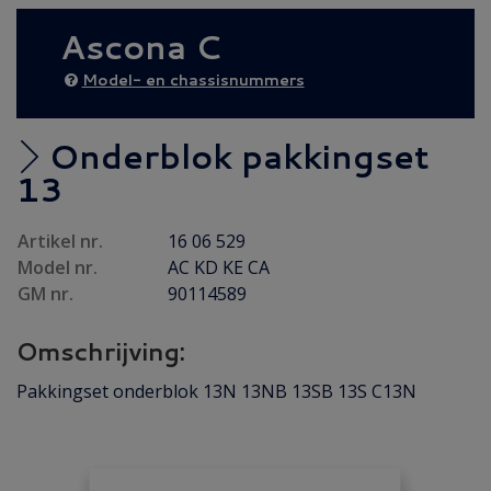
AANBIEDING
(25)
Ascona C
Diesel AANBIEDING
(38)
EXTRA AFHAALKORTING
(2)
Model- en chassisnummers
Achteras
(19)
Brandstof / Uitlaat
(146)
Onderblok pakkingset
Bumper / Spoiler / Spiegel
(84)
13
Carrosserie
(58)
Artikel nr.
16 06 529
Carrosserie plaatwerk
(37)
Model nr.
AC KD KE CA
Elektrisch / Verlichting
(79)
GM nr.
90114589
Emblemen / Sierlijsten
(112)
Omschrijving:
Folders/ Boeken/ Modellen
(8)
Gebruikt
(7)
Pakkingset onderblok 13N 13NB 13SB 13S C13N
Interieur / Instrumenten
(144)
Koeling / Verwarming
(55)