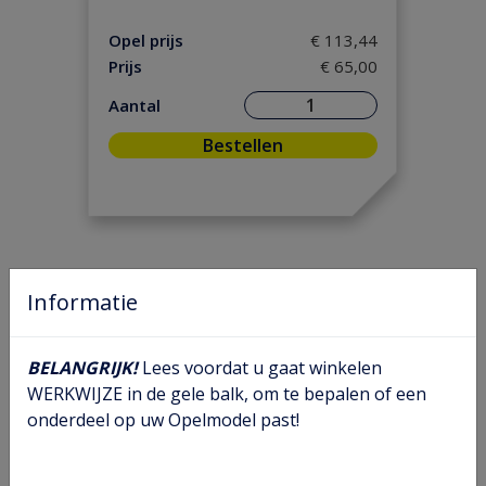
Motor / Koppeling
(149)
Motorpakking/ Keerring
(39)
Opel prijs
€ 113,44
Prijs
€ 65,00
Onderhoud
(5)
Ontsteking
(36)
Aantal
Versnelling/ Aandrijving
(111)
Bestellen
Remmen / Wielen
(83)
Ruiten / Rubbers
(61)
Vooras/ Stuurinrichting
(47)
Informatie
BELANGRIJK!
Lees voordat u gaat winkelen
WERKWIJZE in de gele balk, om te bepalen of een
onderdeel op uw Opelmodel past!