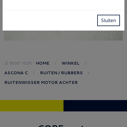
Sluiten
JE BENT HIER:
HOME
WINKEL
ASCONA C
RUITEN / RUBBERS
RUITENWISSER MOTOR ACHTER