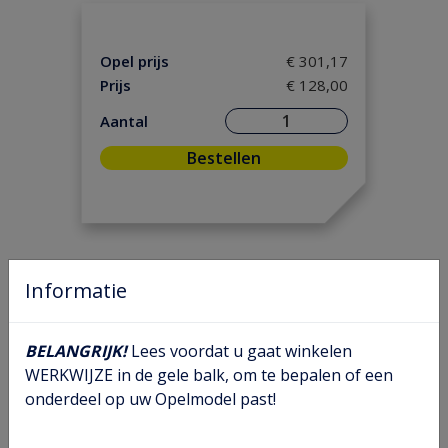
Motor / Koppeling
(148)
Motorpakking/ Keerring
(39)
Opel prijs
€ 301,17
Onderhoud
(5)
Prijs
€ 128,00
Ontsteking
(36)
Aantal
Versnelling/ Aandrijving
(111)
Bestellen
Remmen / Wielen
(83)
Ruiten / Rubbers
(61)
Vooras/ Stuurinrichting
(47)
Informatie
BELANGRIJK!
Lees voordat u gaat winkelen
WERKWIJZE in de gele balk, om te bepalen of een
onderdeel op uw Opelmodel past!