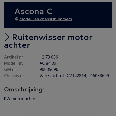
AANBIEDING
(25)
Ascona C
Diesel AANBIEDING
(38)
EXTRA AFHAALKORTING
(2)
Model- en chassisnummers
Achteras
(19)
Brandstof / Uitlaat
(145)
Ruitenwisser motor
Bumper / Spoiler / Spiegel
(84)
achter
Carrosserie
(58)
Artikel nr.
12 73 036
Carrosserie plaatwerk
(37)
Model nr.
AC 84 89
Elektrisch / Verlichting
(79)
GM nr.
90035696
Emblemen / Sierlijsten
(112)
Chassis nr.
Van start tot -CV142814, -D6053699
Folders/ Boeken/ Modellen
(8)
Omschrijving:
Gebruikt
(7)
RW motor achter
Interieur / Instrumenten
(144)
Koeling / Verwarming
(55)