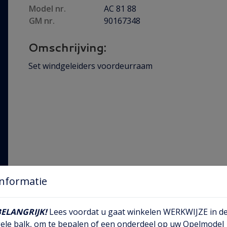
Model nr.
AC 81 88
GM nr.
90167348
Omschrijving:
Set windgeleiders voordeurraam
Informatie
BELANGRIJK!
Lees voordat u gaat winkelen WERKWIJZE in d
ele balk, om te bepalen of een onderdeel op uw Opelmodel