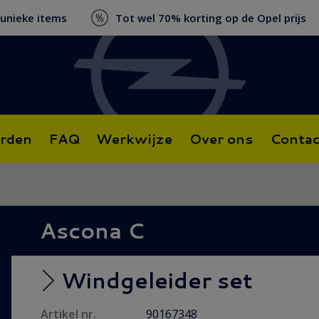
 unieke items
Tot wel 70% korting op de Opel prijs
rden
FAQ
Werkwijze
Over ons
Contac
Ascona C
Windgeleider set
Artikel nr.
90167348