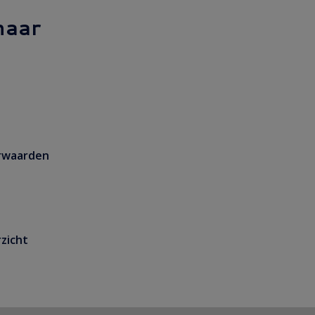
naar
rwaarden
zicht