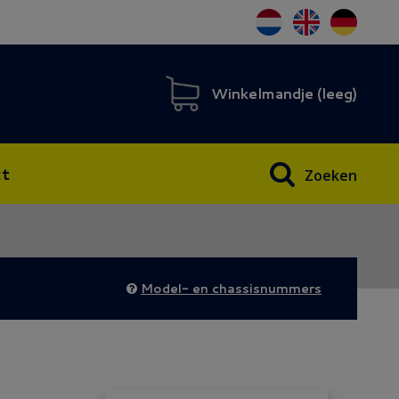
Winkelmandje (
leeg
)
t
Zoeken
Model- en chassisnummers