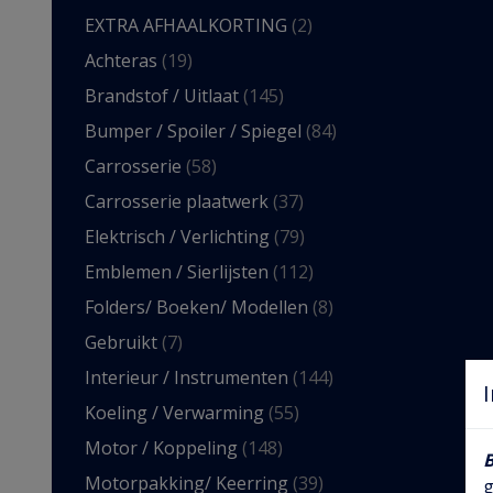
EXTRA AFHAALKORTING
(2)
Achteras
(19)
Brandstof / Uitlaat
(145)
Bumper / Spoiler / Spiegel
(84)
Carrosserie
(58)
Carrosserie plaatwerk
(37)
Elektrisch / Verlichting
(79)
Emblemen / Sierlijsten
(112)
Folders/ Boeken/ Modellen
(8)
Gebruikt
(7)
Interieur / Instrumenten
(144)
Koeling / Verwarming
(55)
Motor / Koppeling
(148)
Motorpakking/ Keerring
(39)
g