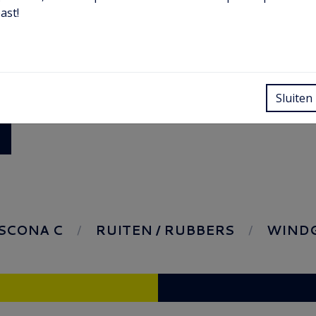
ast!
Sluiten
SCONA C
RUITEN / RUBBERS
WINDG