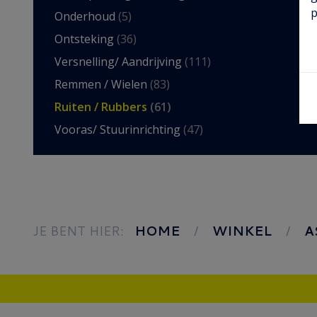
p
Onderhoud
(5)
Ontsteking
(36)
Versnelling/ Aandrijving
(111)
Remmen / Wielen
(83)
Ruiten / Rubbers
(61)
Vooras/ Stuurinrichting
(47)
JE BENT HIER:
HOME
WINKEL
A