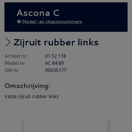
AANBIEDING
(25)
Ascona C
Diesel AANBIEDING
(38)
EXTRA AFHAALKORTING
(2)
Model- en chassisnummers
Achteras
(19)
Brandstof / Uitlaat
(145)
Zijruit rubber links
Bumper / Spoiler / Spiegel
(84)
Artikel nr.
01 52 118
Carrosserie
(58)
Model nr.
AC 84 89
Carrosserie plaatwerk
(37)
GM nr.
90035177
Elektrisch / Verlichting
(79)
Omschrijving:
Emblemen / Sierlijsten
(112)
Folders/ Boeken/ Modellen
(8)
Vaste zijruit rubber links
Gebruikt
(7)
Interieur / Instrumenten
(144)
Koeling / Verwarming
(55)