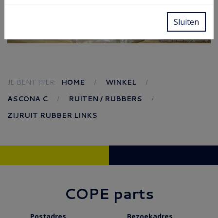
Sluiten
JE BENT HIER:
HOME
WINKEL
ASCONA C
RUITEN / RUBBERS
ZIJRUIT RUBBER LINKS
COPE parts
Postadres
Bezoekadres