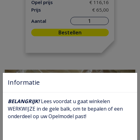
Motor / Koppeling
(148)
Opel prijs
€ 116,16
Prijs
€ 65,00
Motorpakking/ Keerring
(39)
Onderhoud
(5)
Aantal
Ontsteking
(36)
Bestellen
Versnelling/ Aandrijving
(111)
Remmen / Wielen
(83)
Ruiten / Rubbers
(61)
Vooras/ Stuurinrichting
(47)
Informatie
BELANGRIJK!
Lees voordat u gaat winkelen
WERKWIJZE in de gele balk, om te bepalen of een
onderdeel op uw Opelmodel past!