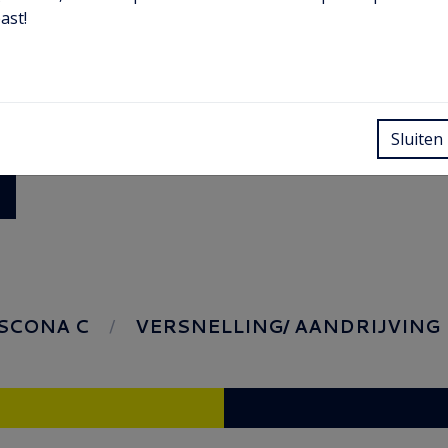
ast!
Sluiten
SCONA C
VERSNELLING/ AANDRIJVING