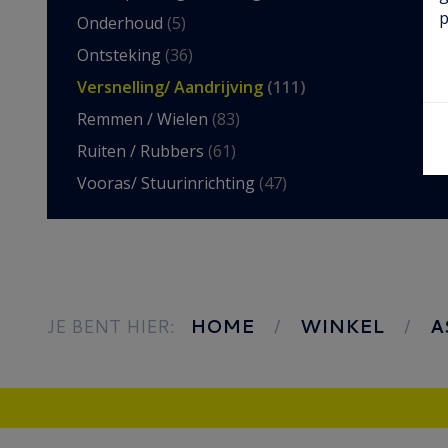
p
Onderhoud
(5)
Ontsteking
(36)
Versnelling/ Aandrijving
(111)
Remmen / Wielen
(83)
Ruiten / Rubbers
(61)
Vooras/ Stuurinrichting
(47)
JE BENT HIER:
HOME
WINKEL
A