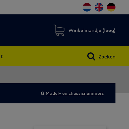
Winkelmandje (
leeg
)
t
Zoeken
Model- en chassisnummers