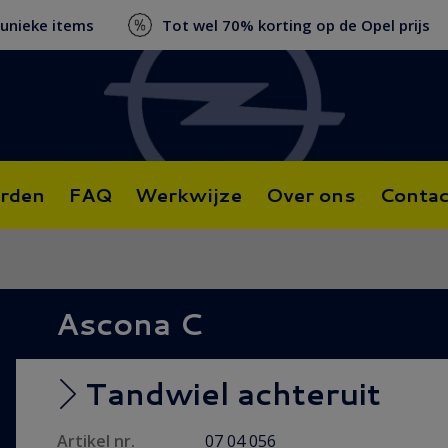
 unieke items
Tot wel 70% korting op de Opel prijs
rden
FAQ
Werkwijze
Over ons
Contac
Ascona C
Tandwiel achteruit
Artikel nr.
07 04 056