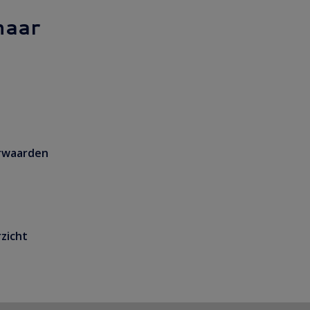
naar
rwaarden
zicht