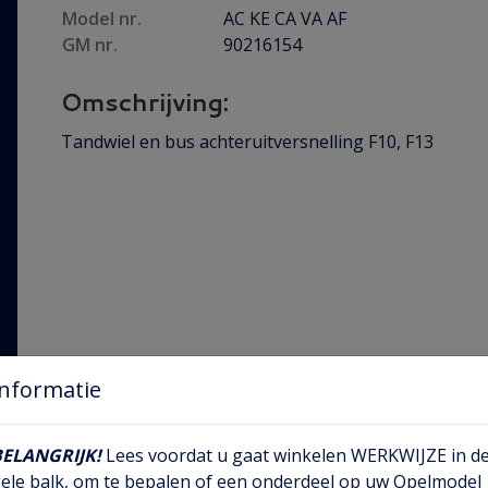
Model nr.
AC KE CA VA AF
GM nr.
90216154
Omschrijving:
Tandwiel en bus achteruitversnelling F10, F13
Informatie
BELANGRIJK!
Lees voordat u gaat winkelen WERKWIJZE in d
ele balk, om te bepalen of een onderdeel op uw Opelmodel