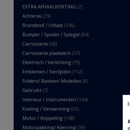
EXTRA AFHAALKORTING
(2)
Achteras
(19)
Brandstof / Uitlaat
(145)
Bumper / Spoiler / Spiegel
(84)
Carrosserie
(58)
Carrosserie plaatwerk
(37)
Elektrisch / Verlichting
(79)
Emblemen / Sierlijsten
(112)
Folders/ Boeken/ Modellen
(8)
Gebruikt
(7)
Interieur / Instrumenten
(144)
Koeling / Verwarming
(55)
Motor / Koppeling
(148)
Motorpakking/ Keerring
(39)
g