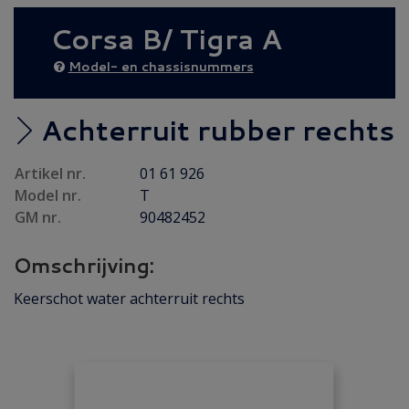
AANBIEDING
(6)
Corsa B/ Tigra A
Diesel AANBIEDING
(21)
Achteras
(17)
Model- en chassisnummers
Brandstof/ Uitlaat
(66)
Bumper/ Spoiler/ Spiegel
(58)
Achterruit rubber rechts
Carrosserie
(71)
Artikel nr.
01 61 926
Carrosserie plaatwerk
(43)
Model nr.
T
Electrisch/ Verlichting
(59)
GM nr.
90482452
Emblemen/ Sierlijsten
(40)
Omschrijving:
Folders/ Boeken/ Modellen
(11)
Gebruikt
(5)
Keerschot water achterruit rechts
Interieur/ Instrumenten
(100)
Koeling/ Verwarming
(39)
Motor / Koppeling
(40)