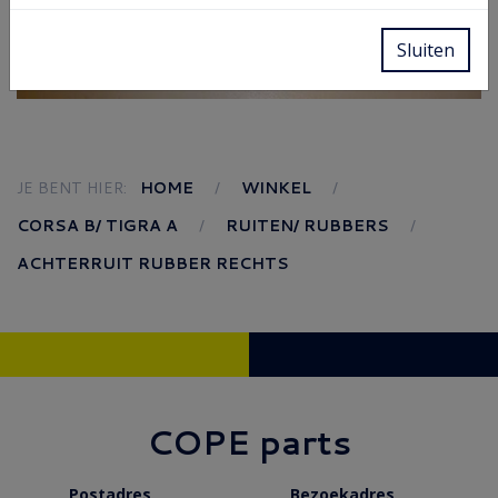
Sluiten
JE BENT HIER:
HOME
WINKEL
CORSA B/ TIGRA A
RUITEN/ RUBBERS
ACHTERRUIT RUBBER RECHTS
COPE parts
Postadres
Bezoekadres