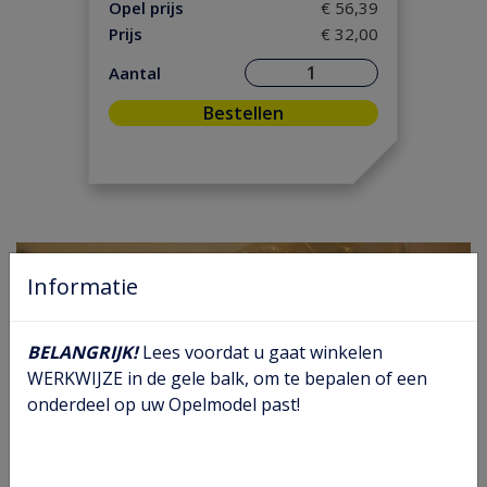
Motorpakking/ Keerring
(9)
Opel prijs
€ 56,39
Prijs
€ 32,00
Ontsteking
(2)
Versnelling/ Aandrijving
(12)
Aantal
Remmen/ Wielen
(31)
Bestellen
Ruiten/ Rubbers
(75)
Vooras/ Stuurinrichting
(31)
Informatie
BELANGRIJK!
Lees voordat u gaat winkelen
WERKWIJZE in de gele balk, om te bepalen of een
onderdeel op uw Opelmodel past!