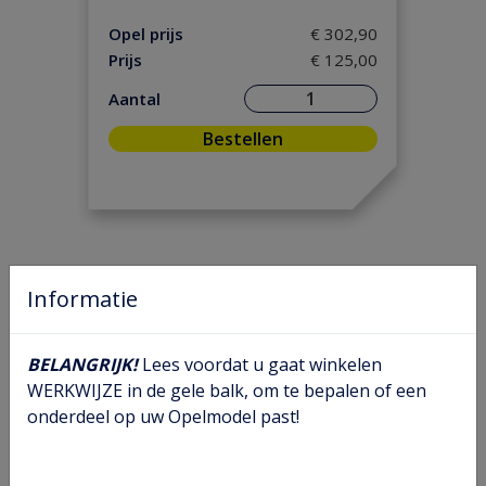
Motorpakking/ Keerring
(9)
Opel prijs
€ 302,90
Ontsteking
(2)
Prijs
€ 125,00
Versnelling/ Aandrijving
(12)
Aantal
Remmen/ Wielen
(31)
Bestellen
Ruiten/ Rubbers
(75)
Vooras/ Stuurinrichting
(31)
Informatie
BELANGRIJK!
Lees voordat u gaat winkelen
WERKWIJZE in de gele balk, om te bepalen of een
onderdeel op uw Opelmodel past!