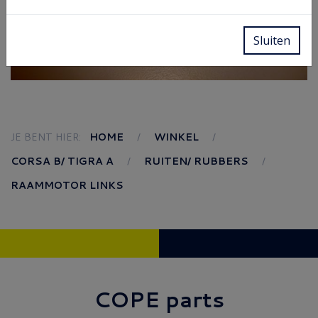
Sluiten
JE BENT HIER:
HOME
WINKEL
CORSA B/ TIGRA A
RUITEN/ RUBBERS
RAAMMOTOR LINKS
COPE parts