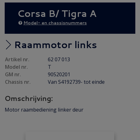
AANBIEDING
(6)
Corsa B/ Tigra A
Diesel AANBIEDING
(21)
Achteras
(17)
Model- en chassisnummers
Brandstof/ Uitlaat
(66)
Bumper/ Spoiler/ Spiegel
(58)
Raammotor links
Carrosserie
(71)
Artikel nr.
62 07 013
Carrosserie plaatwerk
(43)
Model nr.
T
Electrisch/ Verlichting
(59)
GM nr.
90520201
Emblemen/ Sierlijsten
(40)
Chassis nr.
Van S4192739- tot einde
Folders/ Boeken/ Modellen
(11)
Omschrijving:
Gebruikt
(5)
Motor raambediening linker deur
Interieur/ Instrumenten
(100)
Koeling/ Verwarming
(39)
Motor / Koppeling
(40)