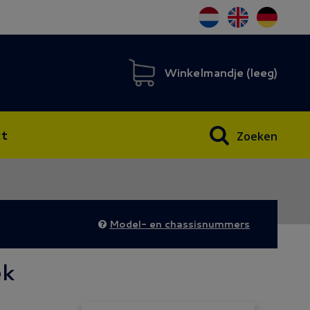
Winkelmandje (
leeg
)
t
Zoeken
Model- en chassisnummers
ek