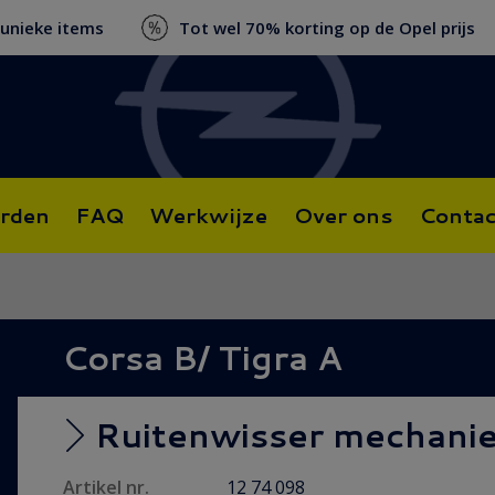
 unieke items
Tot wel 70% korting op de Opel prijs
rden
FAQ
Werkwijze
Over ons
Contac
Corsa B/ Tigra A
Ruitenwisser mechani
Artikel nr.
12 74 098