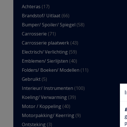
Achteras
(17)
Brandstof/ Uitlaat
(66)
Bumper/ Spoiler/ Spiegel
(58)
Carrosserie
(71)
Carrosserie plaatwerk
(43)
Electrisch/ Verlichting
(59)
Emblemen/ Sierlijsten
(40)
Folders/ Boeken/ Modellen
(11)
Gebruikt
(5)
Interieur/ Instrumenten
(100)
Koeling/ Verwarming
(39)
Motor / Koppeling
(40)
Motorpakking/ Keerring
(9)
g
p
Ontsteking
(3)