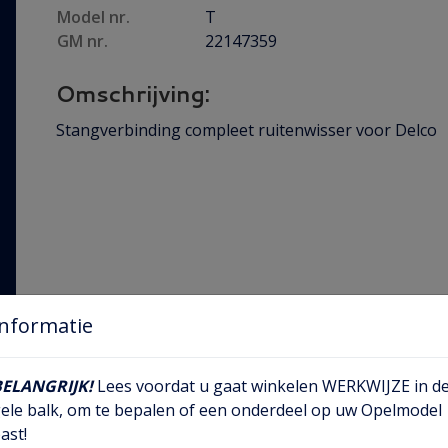
Model nr.
T
GM nr.
22147359
Omschrijving:
Stangverbinding compleet ruitenwisser voor Delco
Informatie
BELANGRIJK!
Lees voordat u gaat winkelen WERKWIJZE in d
ele balk, om te bepalen of een onderdeel op uw Opelmodel
ast!