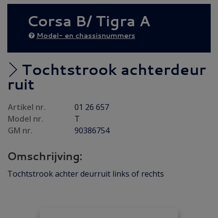
AANBIEDING
(6)
Corsa B/ Tigra A
Diesel AANBIEDING
(21)
Achteras
(17)
Model- en chassisnummers
Brandstof/ Uitlaat
(66)
Bumper/ Spoiler/ Spiegel
(58)
Tochtstrook achterdeur
Carrosserie
(71)
ruit
Carrosserie plaatwerk
(43)
Artikel nr.
01 26 657
Electrisch/ Verlichting
(59)
Model nr.
T
Emblemen/ Sierlijsten
(40)
GM nr.
90386754
Folders/ Boeken/ Modellen
(11)
Omschrijving:
Gebruikt
(5)
Interieur/ Instrumenten
(100)
Tochtstrook achter deurruit links of rechts
Koeling/ Verwarming
(39)
Motor / Koppeling
(40)