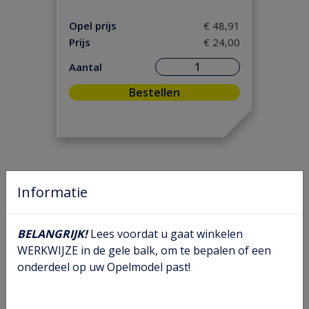
Motorpakking/ Keerring
(9)
Ontsteking
(2)
Opel prijs
€ 48,91
Prijs
€ 24,00
Versnelling/ Aandrijving
(12)
Remmen/ Wielen
(31)
Aantal
Ruiten/ Rubbers
(75)
Bestellen
Vooras/ Stuurinrichting
(31)
Informatie
BELANGRIJK!
Lees voordat u gaat winkelen
WERKWIJZE in de gele balk, om te bepalen of een
onderdeel op uw Opelmodel past!