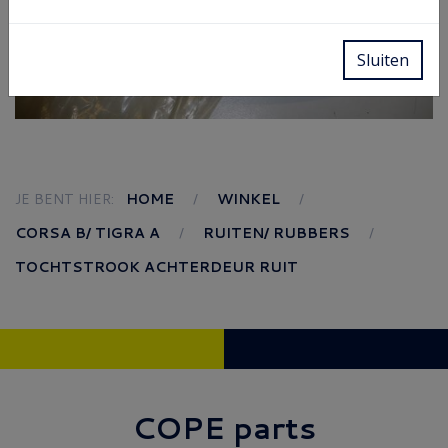
Sluiten
JE BENT HIER:
HOME
WINKEL
CORSA B/ TIGRA A
RUITEN/ RUBBERS
TOCHTSTROOK ACHTERDEUR RUIT
COPE parts