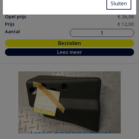
Sluiten
nr.
Opel prijs
€ 26,06
Prijs
€ 12,00
Aantal
Bestellen
Lees meer