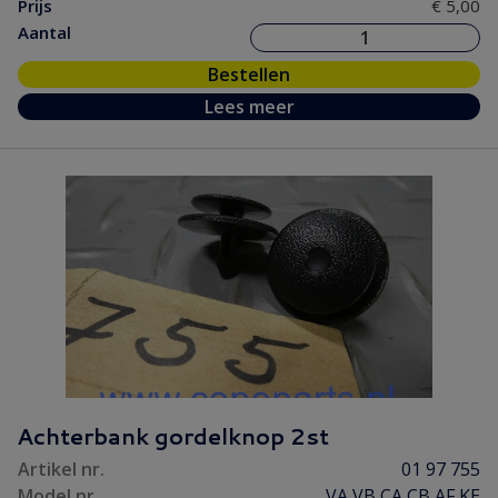
Prijs
€ 5,00
Aantal
Bestellen
Lees meer
Achterbank gordelknop 2st
Artikel nr.
01 97 755
Model nr.
VA VB CA CB AF KE