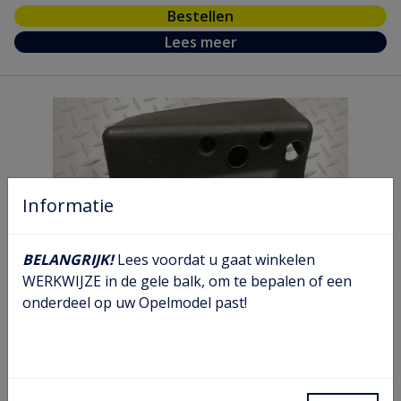
Bestellen
Lees meer
Informatie
BELANGRIJK!
Lees voordat u gaat winkelen
WERKWIJZE in de gele balk, om te bepalen of een
onderdeel op uw Opelmodel past!
Achterlicht deksel links
Artikel nr.
12 24 511
Model nr.
KE 39 49
GM nr.
90225816
Chassis