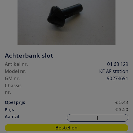
Achterbank slot
Artikel nr.
01 68 129
Model nr.
KE AF station
GM nr.
90274691
Chassis
nr.
Opel prijs
€ 5,43
Prijs
€ 3,50
Aantal
Bestellen