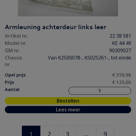
Armleuning achterdeur links leer
Artikel nr.
22 38 581
Model nr.
KE 44 49
GM nr.
90309027
Chassis
Van K2500078-, K5025261-, tot einde
nr.
Opel prijs
€ 359,98
Prijs
€ 125,00
Aantal
Bestellen
Lees meer
1
2
3
...
9