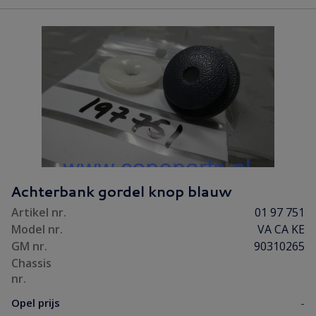
Achterbank gordel knop blauw
Artikel nr.
01 97 751
Model nr.
VA CA KE
GM nr.
90310265
Chassis
nr.
Opel prijs
-