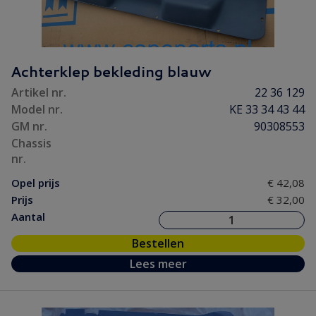
Achterklep bekleding blauw
Artikel nr.
22 36 129
Model nr.
KE 33 34 43 44
GM nr.
90308553
Chassis
nr.
Opel prijs
€ 42,08
Prijs
€ 32,00
Aantal
Bestellen
Lees meer