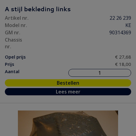
Koeling / Verwarming
(84)
A stijl bekleding links
Motor / Koppeling
(192)
Artikel nr.
22 26 239
Motorpakking/ Keerring
(52)
Model nr.
KE
Onderhoud
(12)
GM nr.
90314369
Ontsteking
(48)
Chassis
nr.
Versnelling/ Aandrijving
(119)
Opel prijs
€ 27,68
Remmen / Wielen
(138)
Prijs
€ 18,00
Ruiten / Rubbers
(99)
Aantal
Vooras / Stuurinrichting
(55)
Bestellen
Lees meer