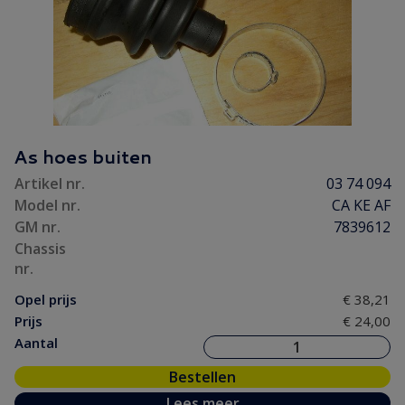
As hoes buiten
Artikel nr.
03 74 094
Model nr.
CA KE AF
GM nr.
7839612
Chassis
nr.
Opel prijs
€ 38,21
Prijs
€ 24,00
Aantal
Bestellen
Lees meer