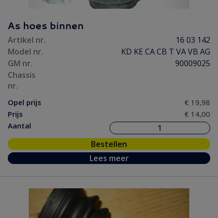
As hoes binnen
Artikel nr.
16 03 142
Model nr.
KD KE CA CB T VA VB AG
GM nr.
90009025
Chassis
nr.
Opel prijs
€ 19,98
Prijs
€ 14,00
Aantal
Bestellen
Lees meer