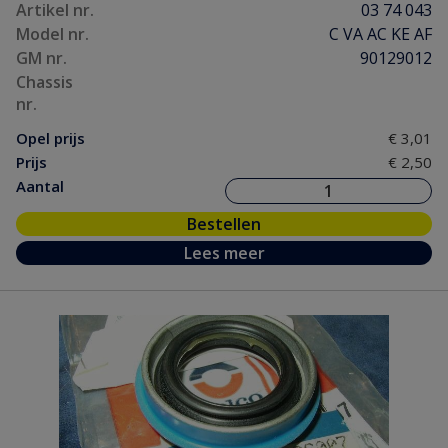
Artikel nr.
03 74 043
Model nr.
C VA AC KE AF
GM nr.
90129012
Chassis
nr.
Opel prijs
€ 3,01
Prijs
€ 2,50
Aantal
Bestellen
Lees meer