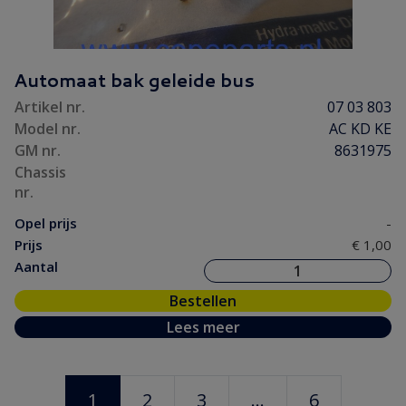
Automaat bak geleide bus
Artikel nr.
07 03 803
Model nr.
AC KD KE
GM nr.
8631975
Chassis
nr.
Opel prijs
-
Prijs
€ 1,00
Aantal
Bestellen
Lees meer
1
2
3
...
6