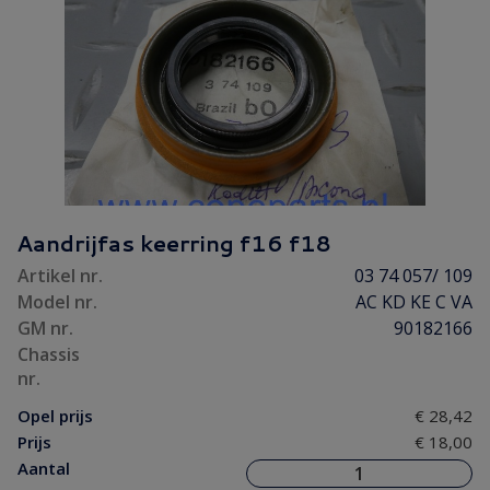
Aandrijfas keerring f16 f18
Artikel nr.
03 74 057/ 109
Model nr.
AC KD KE C VA
GM nr.
90182166
Chassis
nr.
Opel prijs
€ 28,42
Prijs
€ 18,00
Aantal