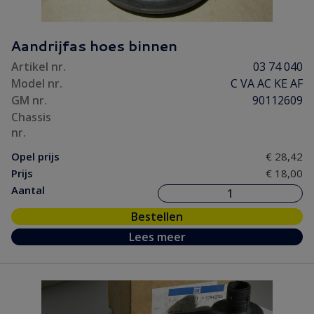
Aandrijfas hoes binnen
Artikel nr.
03 74 040
Model nr.
C VA AC KE AF
GM nr.
90112609
Chassis
nr.
Opel prijs
€ 28,42
Prijs
€ 18,00
Aantal
Bestellen
Lees meer