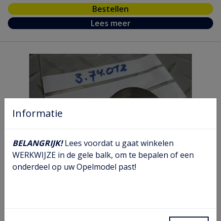
Bestellen
Lees meer
Informatie
BELANGRIJK!
Lees voordat u gaat winkelen
WERKWIJZE in de gele balk, om te bepalen of een
onderdeel op uw Opelmodel past!
Aandrijfas vulring
Artikel nr.
03 74 012
Model nr.
C VA CA AC KE AF VB
GM nr.
90105090
Chassis