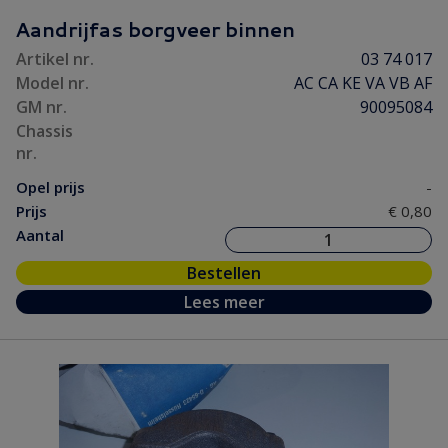
Koeling / Verwarming
(84)
Aandrijfas borgveer binnen
Motor / Koppeling
(193)
Artikel nr.
03 74 017
Motorpakking/ Keerring
(52)
Model nr.
AC CA KE VA VB AF
Onderhoud
(12)
GM nr.
90095084
Ontsteking
(48)
Chassis
nr.
Versnelling/ Aandrijving
(119)
Opel prijs
-
Remmen / Wielen
(138)
Prijs
€ 0,80
Ruiten / Rubbers
(99)
Aantal
Vooras / Stuurinrichting
(55)
Bestellen
Lees meer