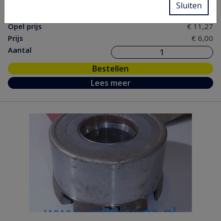
Sluiten
nr.
Opel prijs
€ 11,27
Prijs
€ 6,00
Aantal
Bestellen
Lees meer