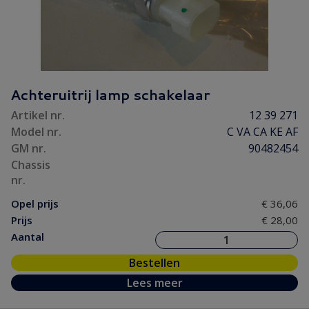
Achteruitrij lamp schakelaar
Artikel nr.
12 39 271
Model nr.
C VA CA KE AF
GM nr.
90482454
Chassis
nr.
Opel prijs
€ 36,06
Prijs
€ 28,00
Aantal
Bestellen
Lees meer