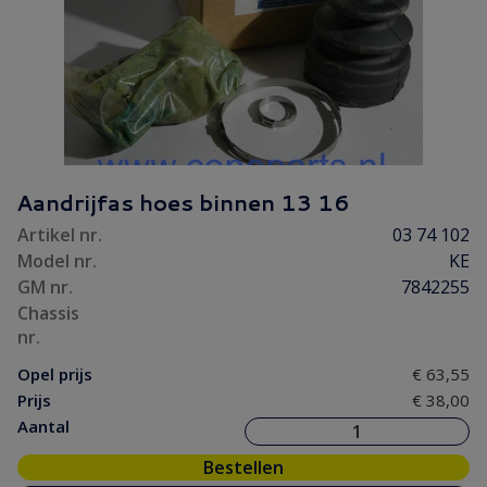
Aandrijfas hoes binnen 13 16
Artikel nr.
03 74 102
Model nr.
KE
GM nr.
7842255
Chassis
nr.
Opel prijs
€ 63,55
Prijs
€ 38,00
Aantal
Bestellen