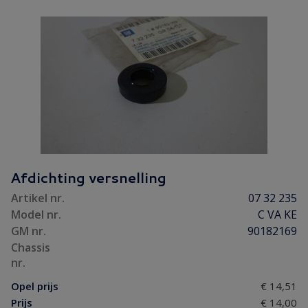
Afdichting versnelling
Artikel nr.
07 32 235
Model nr.
C VA KE
GM nr.
90182169
Chassis
nr.
Opel prijs
€ 14,51
Prijs
€ 14,00