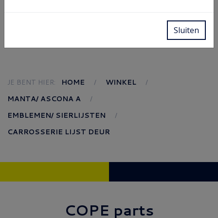
Sluiten
JE BENT HIER:
HOME
WINKEL
MANTA/ ASCONA A
EMBLEMEN/ SIERLIJSTEN
CARROSSERIE LIJST DEUR
COPE parts