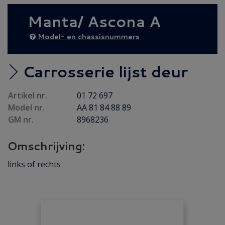
Achteras
(14)
Manta/ Ascona A
Brandstof/ Uitlaat
(49)
Bumper/ Spoiler/ Spiegel
(12)
Model- en chassisnummers
Carrosserie
(11)
Carrosserie plaatwerk
(5)
Carrosserie lijst deur
Elektrisch/ Verlichting
(14)
Artikel nr.
01 72 697
Emblemen/ Sierlijsten
(16)
Model nr.
AA 81 84 88 89
Folders/ Boeken/ Modellen
(14)
GM nr.
8968236
Gebruikt
(50)
Omschrijving:
Gereviseerd
(8)
Interieur/ Instrumenten
(10)
links of rechts
Koeling/ Verwarming
(19)
Motor/ Koppeling
(73)
Motorpakking/ Keerring
(34)