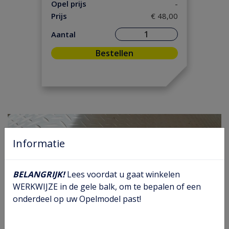
Ontsteking
(5)
Opel prijs
-
Prijs
€ 48,00
Versnelling/ Aandrijving
(8)
Remmen/ Wielen
(23)
Aantal
Ruiten/ Rubbers
(21)
Bestellen
Vooras/ Stuurinrichting
(14)
Informatie
BELANGRIJK!
Lees voordat u gaat winkelen
WERKWIJZE in de gele balk, om te bepalen of een
onderdeel op uw Opelmodel past!