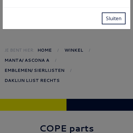
Sluiten
JE BENT HIER:
HOME
WINKEL
MANTA/ ASCONA A
EMBLEMEN/ SIERLIJSTEN
DAKLIJN LIJST RECHTS
COPE parts