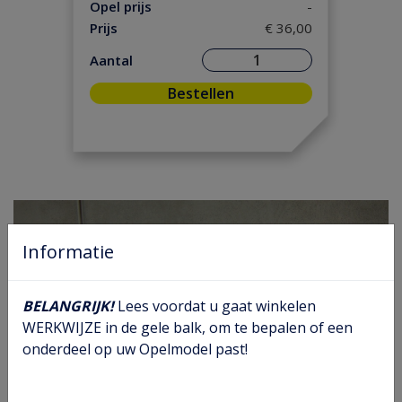
Ontsteking
(5)
Opel prijs
-
Prijs
€ 36,00
Versnelling/ Aandrijving
(8)
Remmen/ Wielen
(23)
Aantal
Ruiten/ Rubbers
(21)
Bestellen
Vooras/ Stuurinrichting
(14)
Informatie
BELANGRIJK!
Lees voordat u gaat winkelen
WERKWIJZE in de gele balk, om te bepalen of een
onderdeel op uw Opelmodel past!