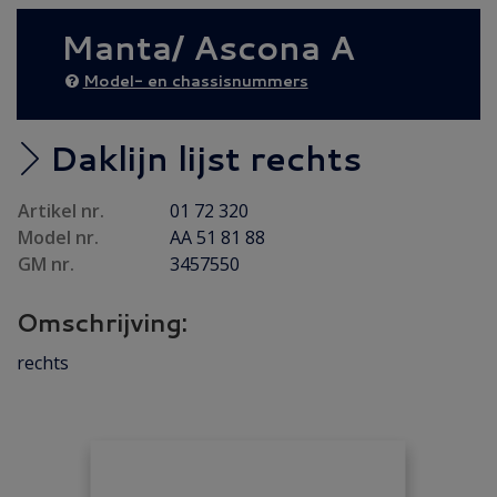
Achteras
(14)
Manta/ Ascona A
Brandstof/ Uitlaat
(49)
Bumper/ Spoiler/ Spiegel
(12)
Model- en chassisnummers
Carrosserie
(11)
Carrosserie plaatwerk
(5)
Daklijn lijst rechts
Elektrisch/ Verlichting
(14)
Artikel nr.
01 72 320
Emblemen/ Sierlijsten
(16)
Model nr.
AA 51 81 88
Folders/ Boeken/ Modellen
(14)
GM nr.
3457550
Gebruikt
(50)
Omschrijving:
Gereviseerd
(8)
Interieur/ Instrumenten
(10)
rechts
Koeling/ Verwarming
(19)
Motor/ Koppeling
(73)
Motorpakking/ Keerring
(34)