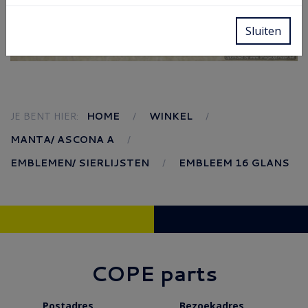
Sluiten
JE BENT HIER:
HOME
WINKEL
MANTA/ ASCONA A
EMBLEMEN/ SIERLIJSTEN
EMBLEEM 16 GLANS
COPE parts
Postadres
Bezoekadres