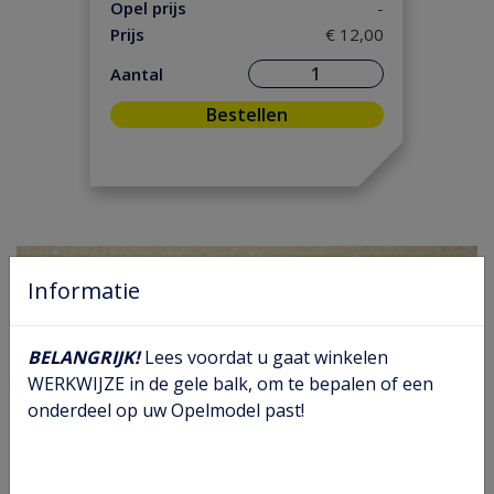
Ontsteking
(5)
Opel prijs
-
Prijs
€ 12,00
Versnelling/ Aandrijving
(8)
Remmen/ Wielen
(23)
Aantal
Ruiten/ Rubbers
(21)
Bestellen
Vooras/ Stuurinrichting
(14)
Informatie
BELANGRIJK!
Lees voordat u gaat winkelen
WERKWIJZE in de gele balk, om te bepalen of een
onderdeel op uw Opelmodel past!