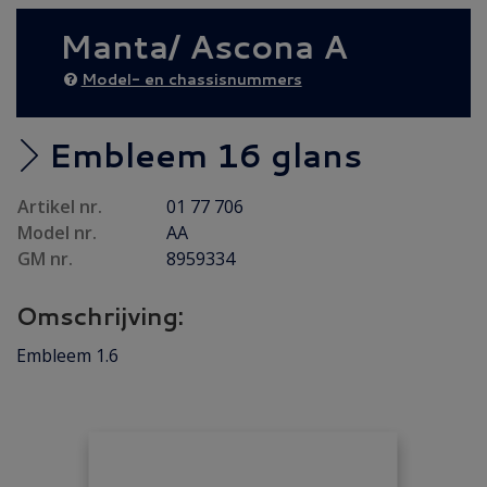
Achteras
(14)
Manta/ Ascona A
Brandstof/ Uitlaat
(49)
Bumper/ Spoiler/ Spiegel
(12)
Model- en chassisnummers
Carrosserie
(11)
Carrosserie plaatwerk
(5)
Embleem 16 glans
Elektrisch/ Verlichting
(14)
Artikel nr.
01 77 706
Emblemen/ Sierlijsten
(16)
Model nr.
AA
Folders/ Boeken/ Modellen
(14)
GM nr.
8959334
Gebruikt
(50)
Omschrijving:
Gereviseerd
(8)
Interieur/ Instrumenten
(10)
Embleem 1.6
Koeling/ Verwarming
(19)
Motor/ Koppeling
(73)
Motorpakking/ Keerring
(34)