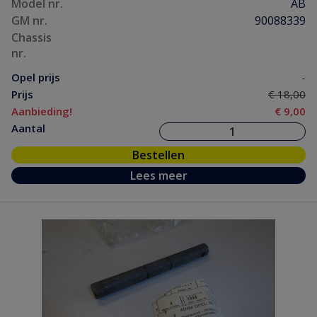
Model nr.
AB
GM nr.
90088339
Chassis
nr.
Opel prijs
-
Prijs
€ 18,00
Aanbieding!
€ 9,00
Aantal
Bestellen
Lees meer