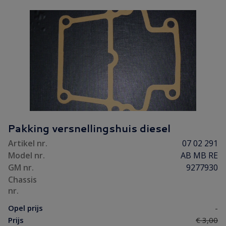
Pakking versnellingshuis diesel
Artikel nr.
07 02 291
Model nr.
AB MB RE
GM nr.
9277930
Chassis
nr.
Opel prijs
-
Prijs
€ 3,00