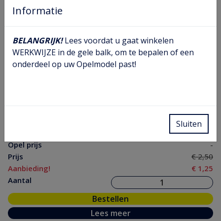
Informatie
BELANGRIJK!
Lees voordat u gaat winkelen
WERKWIJZE in de gele balk, om te bepalen of een
onderdeel op uw Opelmodel past!
Klepveer schotel D
Artikel nr.
06 42 290
Model nr.
AB
GM nr.
9275579
Chassis
Sluiten
nr.
Opel prijs
-
Prijs
€ 2,50
Aanbieding!
€ 1,25
Aantal
Bestellen
Lees meer