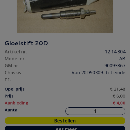
Gloeistift 20D
Artikel nr.
12 14 304
Model nr.
AB
GM nr.
90093867
Chassis
Van 20D90309- tot einde
nr.
Opel prijs
€ 21,48
Prijs
€ 8,00
Aanbieding!
€ 4,00
Aantal
Bestellen
Lees meer