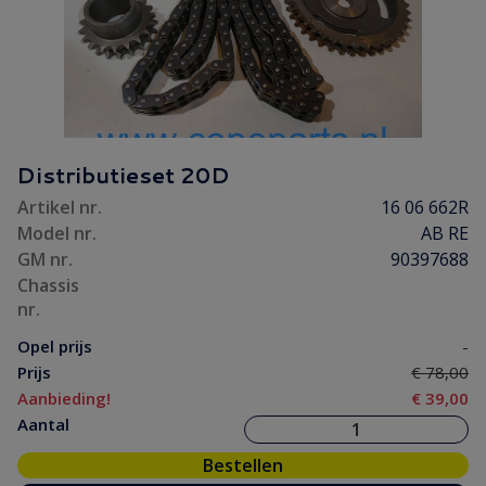
Distributieset 20D
Artikel nr.
16 06 662R
Model nr.
AB RE
GM nr.
90397688
Chassis
nr.
Opel prijs
-
Prijs
€ 78,00
Aanbieding!
€ 39,00
Aantal
Bestellen