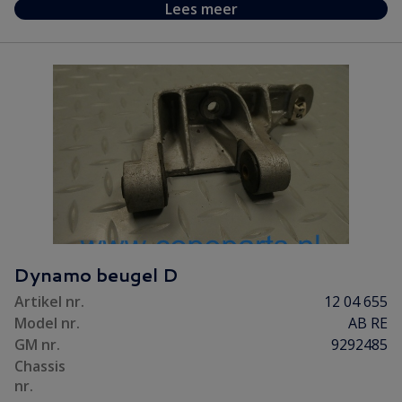
Lees meer
Dynamo beugel D
Artikel nr.
12 04 655
Model nr.
AB RE
GM nr.
9292485
Chassis
nr.