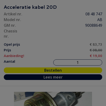
Koeling/ Verwarming
(30)
Acceleratie kabel 20D
Motor/ Koppeling
(113)
Artikel nr.
08 48 747
Motorpakking/ Keerring
(31)
Model nr.
AB
Onderhoud
(14)
GM nr.
90088649
Ontsteking
(19)
Chassis
nr.
Versnelling/ Aandrijving
(36)
Opel prijs
€ 83,73
Remmen/ Wielen
(54)
Prijs
€ 38,00
Ruiten/ Rubbers
(23)
Aanbieding!
€ 19,00
Vooras/ Stuurinrichting
(28)
Aantal
Bestellen
Lees meer