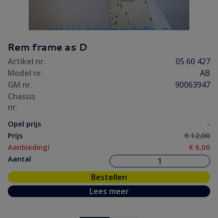
Rem frame as D
Artikel nr.
05 60 427
Model nr.
AB
GM nr.
90063947
Chassis
nr.
Opel prijs
-
Prijs
€ 12,00
Aanbieding!
€ 6,00
Aantal
Bestellen
Lees meer