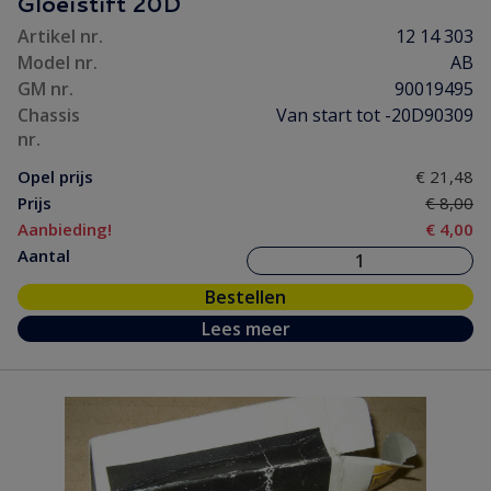
Gloeistift 20D
Artikel nr.
12 14 303
Model nr.
AB
GM nr.
90019495
Chassis
Van start tot -20D90309
nr.
Opel prijs
€ 21,48
Prijs
€ 8,00
Aanbieding!
€ 4,00
Aantal
Bestellen
Lees meer