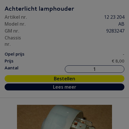
Koeling/ Verwarming
(30)
Achterlicht lamphouder
Motor/ Koppeling
(113)
Artikel nr.
12 23 204
Motorpakking/ Keerring
(31)
Model nr.
AB
Onderhoud
(14)
GM nr.
9283247
Ontsteking
(19)
Chassis
nr.
Versnelling/ Aandrijving
(36)
Opel prijs
-
Remmen/ Wielen
(54)
Prijs
€ 8,00
Ruiten/ Rubbers
(23)
Aantal
Vooras/ Stuurinrichting
(28)
Bestellen
Lees meer