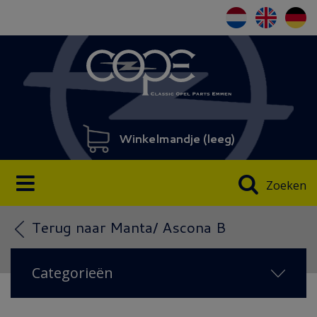
Winkelmandje (
leeg
)
Zoeken
Terug naar Manta/ Ascona B
Categorieën
NIEUW IN 2026
(38)