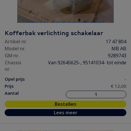
Kofferbak verlichting schakelaar
Artikel nr.
17 47 804
Model nr.
MB AB
GM nr.
9289743
Chassis
Van 92645625-, 95141034- tot einde
nr.
Opel prijs
-
Prijs
€ 12,00
Aantal
Bestellen
Lees meer