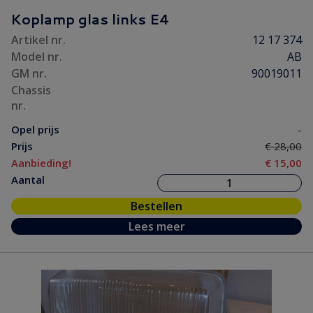
Koplamp glas links E4
Artikel nr.
12 17 374
Model nr.
AB
GM nr.
90019011
Chassis
nr.
Opel prijs
-
Prijs
€ 28,00
Aanbieding!
€ 15,00
Aantal
Bestellen
Lees meer