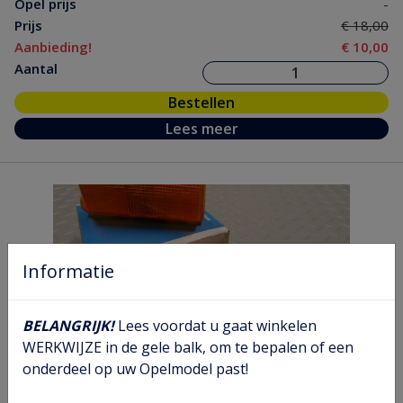
Opel prijs
-
Prijs
€ 18,00
Aanbieding!
€ 10,00
Aantal
Bestellen
Lees meer
Informatie
BELANGRIJK!
Lees voordat u gaat winkelen
WERKWIJZE in de gele balk, om te bepalen of een
onderdeel op uw Opelmodel past!
Knipperlicht set