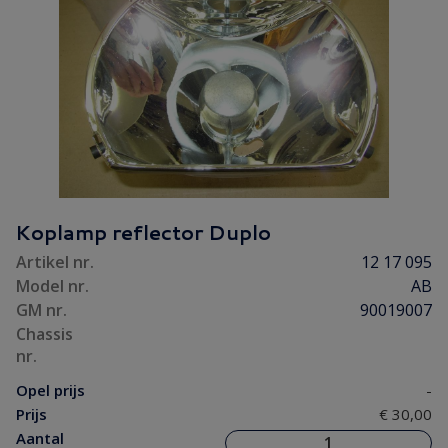
Koplamp reflector Duplo
Artikel nr.
12 17 095
Model nr.
AB
GM nr.
90019007
Chassis
nr.
Opel prijs
-
Prijs
€ 30,00
Aantal