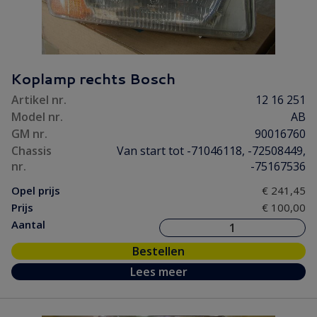
Koplamp rechts Bosch
Artikel nr.
12 16 251
Model nr.
AB
GM nr.
90016760
Chassis
Van start tot -71046118, -72508449,
nr.
-75167536
Opel prijs
€ 241,45
Prijs
€ 100,00
Aantal
Bestellen
Lees meer