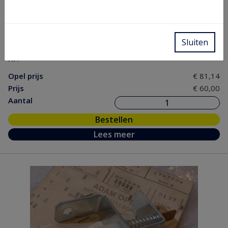
Artikel nr.
12 26 015s
Model nr.
MB
GM nr.
90102317
Sluiten
Chassis
Van 2500182-, 5000151- tot -C6067585
nr.
Opel prijs
€ 81,14
Prijs
€ 60,00
Aantal
Bestellen
Lees meer