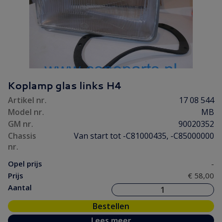
Koplamp glas links H4
Artikel nr.
17 08 544
Model nr.
MB
GM nr.
90020352
Chassis
Van start tot -C81000435, -C85000000
nr.
Opel prijs
-
Prijs
€ 58,00
Aantal
Bestellen
Lees meer