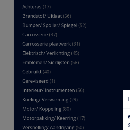
Achteras
(17)
Brandstof/ Uitlaat
(56)
Bumper/ Spoiler/ Spiegel
(52)
Carrosserie
(37)
Carrosserie plaatwerk
(31)
Elektrisch/ Verlichting
(45)
Emblemen/ Sierlijsten
(58)
Gebruikt
(40)
Gereviseerd
(1)
Interieur/ Instrumenten
(56)
Koeling/ Verwarming
(29)
Motor/ Koppeling
(80)
Motorpakking/ Keerring
(17)
g
Versnelling/ Aandrijving
(50)