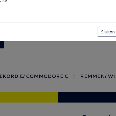
ast!
Sluiten
EKORD E/ COMMODORE C
REMMEN/ WI