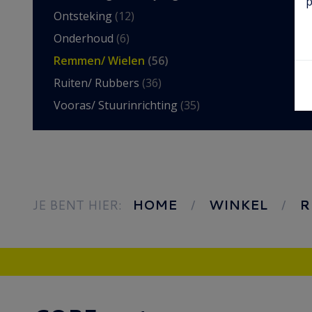
p
Ontsteking
(12)
Onderhoud
(6)
Remmen/ Wielen
(56)
Ruiten/ Rubbers
(36)
Vooras/ Stuurinrichting
(35)
JE BENT HIER:
HOME
WINKEL
R