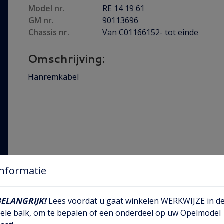
Model nr.
RE 14 19 61
GM nr.
90113696
Chassis nr.
Van C01166152- tot einde
Omschrijving:
Hanremkabel
Informatie
BELANGRIJK!
Lees voordat u gaat winkelen WERKWIJZE in d
ele balk, om te bepalen of een onderdeel op uw Opelmodel