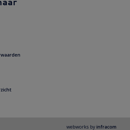
naar
rwaarden
zicht
webworks by
infracom