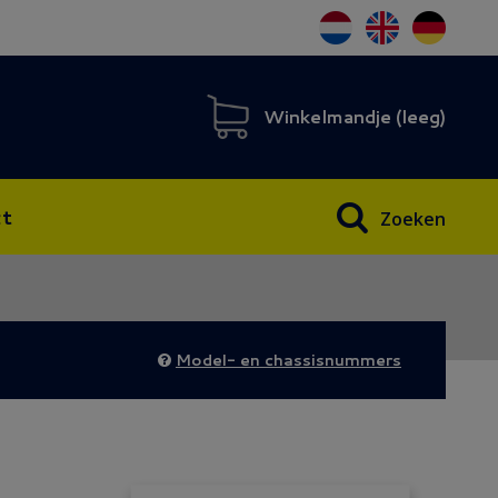
Winkelmandje (
leeg
)
t
Zoeken
Model- en chassisnummers