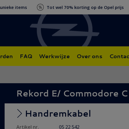
 unieke items
Tot wel 70% korting op de Opel prijs
rden
FAQ
Werkwijze
Over ons
Contac
Rekord E/ Commodore C
Handremkabel
Artikel nr.
05 22 542