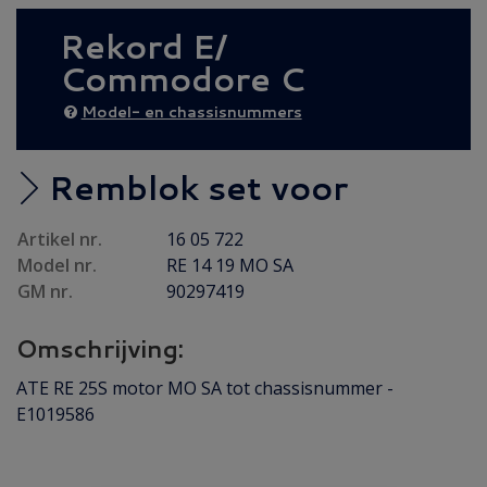
AANBIEDING
(6)
Rekord E/
Diesel AANBIEDING
(59)
Commodore C
Achteras
(17)
Brandstof/ Uitlaat
(56)
Model- en chassisnummers
Bumper/ Spoiler/ Spiegel
(54)
Carrosserie
(37)
Remblok set voor
Carrosserie plaatwerk
(31)
Artikel nr.
16 05 722
Elektrisch/ Verlichting
(45)
Model nr.
RE 14 19 MO SA
Emblemen/ Sierlijsten
(58)
GM nr.
90297419
Gebruikt
(40)
Omschrijving:
Gereviseerd
(1)
Interieur/ Instrumenten
(56)
ATE RE 25S motor MO SA tot chassisnummer -
E1019586
Koeling/ Verwarming
(29)
Motor/ Koppeling
(80)