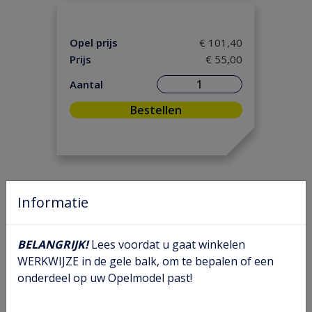
Motorpakking/ Keerring
(17)
Versnelling/ Aandrijving
(51)
Opel prijs
€ 101,40
Ontsteking
(12)
Prijs
€ 55,00
Onderhoud
(6)
Aantal
Remmen/ Wielen
(56)
Bestellen
Ruiten/ Rubbers
(36)
Vooras/ Stuurinrichting
(35)
Informatie
BELANGRIJK!
Lees voordat u gaat winkelen
WERKWIJZE in de gele balk, om te bepalen of een
onderdeel op uw Opelmodel past!