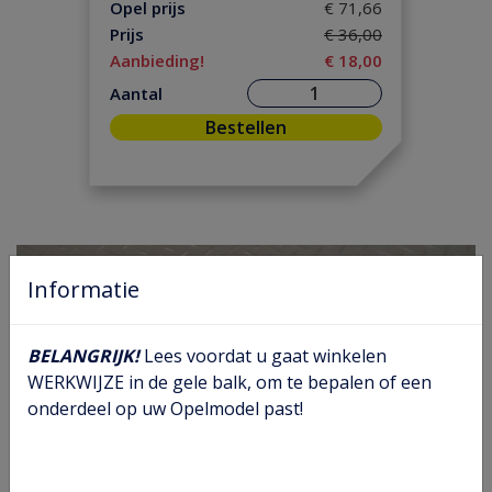
Motorpakking/ Keerring
(18)
Opel prijs
€ 71,66
Prijs
€ 36,00
Onderhoud
(5)
Aanbieding!
€ 18,00
Ontsteking
(23)
Aantal
Versnelling/ Aandrijving
(86)
Bestellen
Remmen/ Wielen
(65)
Ruiten/ Rubbers
(90)
Vooras/ Stuurinrichting
(52)
Informatie
BELANGRIJK!
Lees voordat u gaat winkelen
WERKWIJZE in de gele balk, om te bepalen of een
onderdeel op uw Opelmodel past!