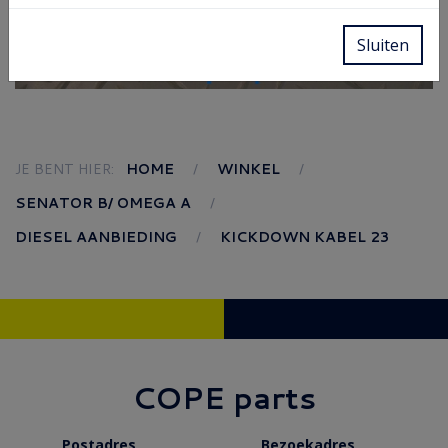
Sluiten
JE BENT HIER:
HOME
WINKEL
SENATOR B/ OMEGA A
DIESEL AANBIEDING
KICKDOWN KABEL 23
COPE parts
Postadres
Bezoekadres