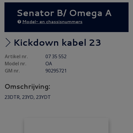
AANBIEDING
(18)
Senator B/ Omega A
Diesel AANBIEDING
(42)
Achteras
(35)
Model- en chassisnummers
Brandstof/ Uitlaat
(87)
Bumper / Spoiler / Spiegel
(126)
Kickdown kabel 23
Carrosserie
(79)
Artikel nr.
07 35 552
Carrosserie plaatwerk
(24)
Model nr.
OA
Elektrisch/ Verlichting
(125)
GM nr.
90295721
Emblemen/ Sierlijsten
(80)
Omschrijving:
Folders/ Boeken/ Modellen
(10)
Gebruikt
(22)
23DTR, 23YD, 23YDT
Interieur/ Instrumenten
(147)
Koeling/ Verwarming
(60)
Motor / Koppeling
(66)