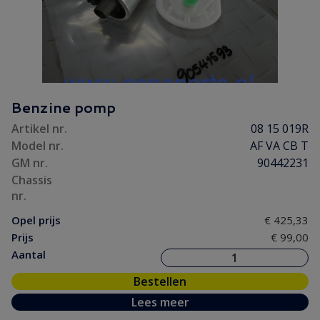
Benzine pomp
Artikel nr.
08 15 019R
Model nr.
AF VA CB T
GM nr.
90442231
Chassis
nr.
Opel prijs
€ 425,33
Prijs
€ 99,00
Aantal
Bestellen
Lees meer