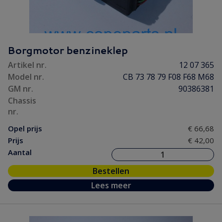
Borgmotor benzineklep
Artikel nr.
12 07 365
Model nr.
CB 73 78 79 F08 F68 M68
GM nr.
90386381
Chassis
nr.
Opel prijs
€ 66,68
Prijs
€ 42,00
Aantal
Bestellen
Lees meer