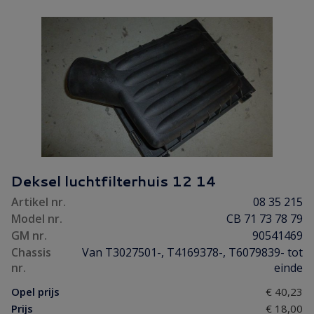
Deksel luchtfilterhuis 12 14
Artikel nr.
08 35 215
Model nr.
CB 71 73 78 79
GM nr.
90541469
Chassis
Van T3027501-, T4169378-, T6079839- tot
nr.
einde
Opel prijs
€ 40,23
Prijs
€ 18,00