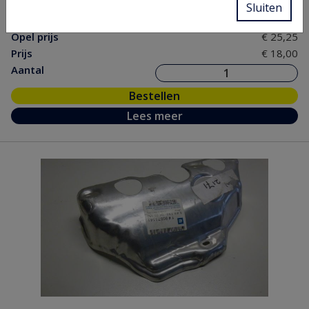
Sluiten
nr.
Opel prijs
€ 25,25
Prijs
€ 18,00
Aantal
Bestellen
Lees meer