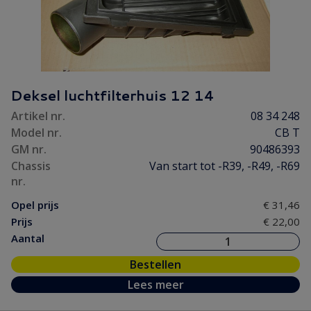
Deksel luchtfilterhuis 12 14
Artikel nr.
08 34 248
Model nr.
CB T
GM nr.
90486393
Chassis
Van start tot -R39, -R49, -R69
nr.
Opel prijs
€ 31,46
Prijs
€ 22,00
Aantal
Bestellen
Lees meer