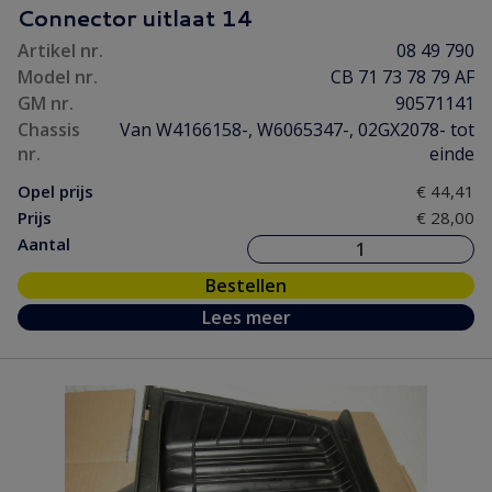
Connector uitlaat 14
Artikel nr.
08 49 790
Model nr.
CB 71 73 78 79 AF
GM nr.
90571141
Chassis
Van W4166158-, W6065347-, 02GX2078- tot
nr.
einde
Opel prijs
€ 44,41
Prijs
€ 28,00
Aantal
Bestellen
Lees meer