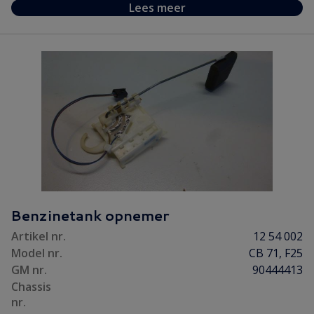
Lees meer
Benzinetank opnemer
Artikel nr.
12 54 002
Model nr.
CB 71, F25
GM nr.
90444413
Chassis
nr.