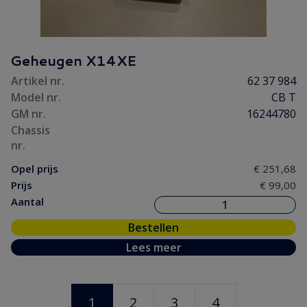
Geheugen X14XE
Artikel nr.
62 37 984
Model nr.
CB T
GM nr.
16244780
Chassis
nr.
Opel prijs
€ 251,68
Prijs
€ 99,00
Aantal
Bestellen
Lees meer
1
2
3
4