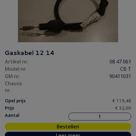
Gaskabel 12 14
Artikel nr.
08 47 061
Model nr.
CB T
GM nr.
90411031
Chassis
nr.
Opel prijs
€ 119,48
Prijs
€ 32,00
Aantal
Bestellen
Lees meer