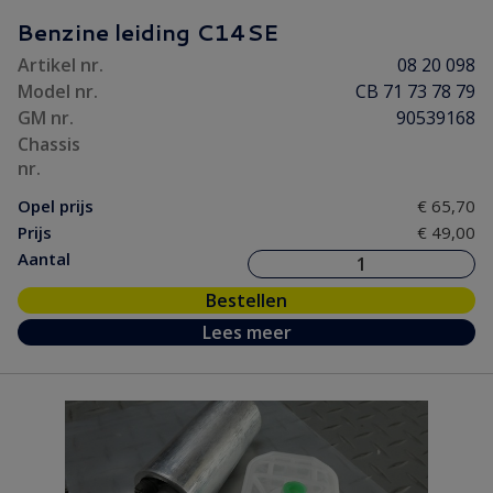
Motorpakking/ Keerring
(9)
Benzine leiding C14SE
Ontsteking
(3)
Artikel nr.
08 20 098
Versnelling/ Aandrijving
(12)
Model nr.
CB 71 73 78 79
Remmen/ Wielen
(31)
GM nr.
90539168
Ruiten/ Rubbers
(75)
Chassis
nr.
Vooras/ Stuurinrichting
(31)
Opel prijs
€ 65,70
Prijs
€ 49,00
Aantal
Bestellen
Lees meer