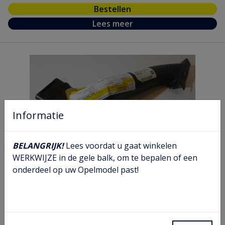
Bestellen
Lees meer
Informatie
BELANGRIJK!
Lees voordat u gaat winkelen
WERKWIJZE in de gele balk, om te bepalen of een
onderdeel op uw Opelmodel past!
Connector luchtfilterbuis 12 14 16
Artikel nr.
08 36 944
Model nr.
CB
GM nr.
90502869
Chassis